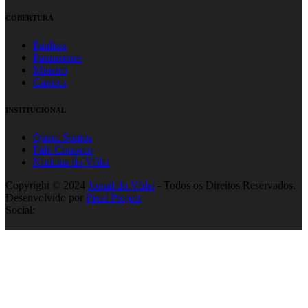
COBERTURA
Paulista
Paranaense
Mineiro
Carioca
INSTITUCIONAL
Quem Somos
Fale Conosco
Notícias do Vôlei
Copyright © 2024
Jornal do Vôlei
- Todos os Direitos Reservados.
Desenvolvido por
Pixel Project
Social: