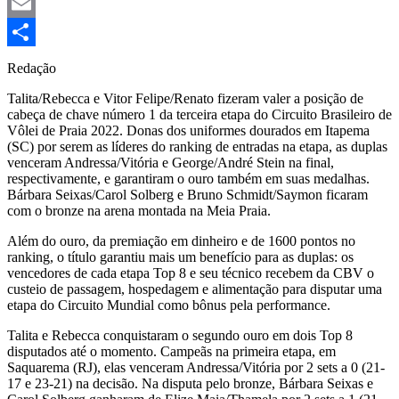
Mastodon
Email
Share
Redação
Talita/Rebecca e Vitor Felipe/Renato fizeram valer a posição de
cabeça de chave número 1 da terceira etapa do Circuito Brasileiro de
Vôlei de Praia 2022. Donas dos uniformes dourados em Itapema
(SC) por serem as líderes do ranking de entradas na etapa, as duplas
venceram Andressa/Vitória e George/André Stein na final,
respectivamente, e garantiram o ouro também em suas medalhas.
Bárbara Seixas/Carol Solberg e Bruno Schmidt/Saymon ficaram
com o bronze na arena montada na Meia Praia.
Além do ouro, da premiação em dinheiro e de 1600 pontos no
ranking, o título garantiu mais um benefício para as duplas: os
vencedores de cada etapa Top 8 e seu técnico recebem da CBV o
custeio de passagem, hospedagem e alimentação para disputar uma
etapa do Circuito Mundial como bônus pela performance.
Talita e Rebecca conquistaram o segundo ouro em dois Top 8
disputados até o momento. Campeãs na primeira etapa, em
Saquarema (RJ), elas venceram Andressa/Vitória por 2 sets a 0 (21-
17 e 23-21) na decisão. Na disputa pelo bronze, Bárbara Seixas e