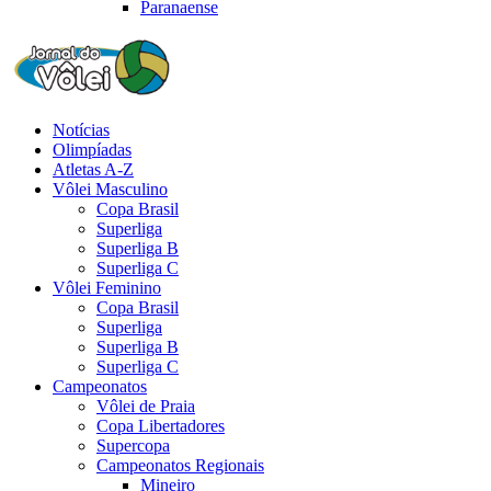
Paranaense
Notícias
Olimpíadas
Atletas A-Z
Vôlei Masculino
Copa Brasil
Superliga
Superliga B
Superliga C
Vôlei Feminino
Copa Brasil
Superliga
Superliga B
Superliga C
Campeonatos
Vôlei de Praia
Copa Libertadores
Supercopa
Campeonatos Regionais
Mineiro