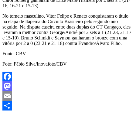
Carol Solberg ganharam de Elize Maia/Thamela por 2 sets a 1 (21-
16, 16-21 e 15-13).
No torneio masculino, Vitor Felipe e Renato conquistaram o título
na etapa de Itapema do Circuito Brasileiro pelo segundo ano
seguido. Na disputa caseira entre duas duplas do CT Cangaço, eles
levaram a melhor contra George/André por 2 sets a 1 (21-23, 21-17
e 15-10). Bruno Schmidt e Saymon ganharam o bronze com uma
vitória por 2 a 0 (23-21 e 21-18) contra Evandro/Álvaro Filho.
Fonte: CBV
Foto: Fábio Silva/Inovafoto/CBV
Facebook
Mastodon
Email
Share