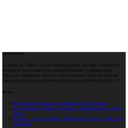
QUEM SOMOS
O Jornal do Vôlei é um site de informações que tem o objetivo de
divulgar o que acontece no voleibol brasileiro e internacional.
Além, dos destaques, tanto no vôlei de quadra como no vôlei de
praia, a grande sacada de nosso site é a nossa biblioteca de A a Z
Recentes
Brasil perde mais uma no Mundial Sub 17 feminino
Em um jogaço, Polônia conquista o tricampeonato da VNL
2026
Estados Unidos desafiam a Polônia pelo título da VNL 2026
masculina