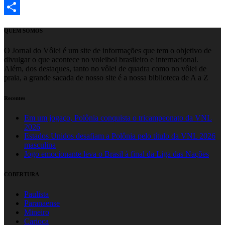
Email
Share
QUEM SOMOS
O Jornal do Vôlei é um site de informações que tem o objetivo de
divulgar o que acontece no voleibol brasileiro e internacional.
Além, dos destaques, tanto no vôlei de quadra como no vôlei de
praia, a grande sacada de nosso site é a nossa biblioteca de A a Z
Recentes
Em um jogaço, Polônia conquista o tricampeonato da VNL
2026
Estados Unidos desafiam a Polônia pelo título da VNL 2026
masculina
Jogo emocionante leva o Brasil à final da Liga das Nações
COBERTURA
Paulista
Paranaense
Mineiro
Carioca