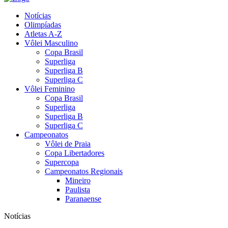
Notícias
Olimpíadas
Atletas A-Z
Vôlei Masculino
Copa Brasil
Superliga
Superliga B
Superliga C
Vôlei Feminino
Copa Brasil
Superliga
Superliga B
Superliga C
Campeonatos
Vôlei de Praia
Copa Libertadores
Supercopa
Campeonatos Regionais
Mineiro
Paulista
Paranaense
Notícias