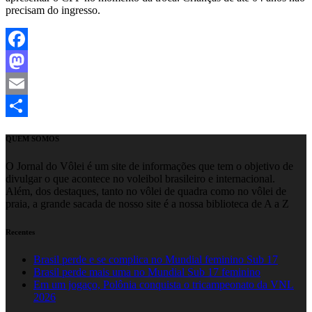
precisam do ingresso.
Facebook
Mastodon
Email
Share
QUEM SOMOS
O Jornal do Vôlei é um site de informações que tem o objetivo de
divulgar o que acontece no voleibol brasileiro e internacional.
Além, dos destaques, tanto no vôlei de quadra como no vôlei de
praia, a grande sacada de nosso site é a nossa biblioteca de A a Z
Recentes
Brasil perde e se complica no Mundial feminino Sub 17
Brasil perde mais uma no Mundial Sub 17 feminino
Em um jogaço, Polônia conquista o tricampeonato da VNL
2026