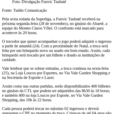
Foto: Divulgação Funvic Taubaté
Fonte: Tuddo Comunicação
Pela sexta rodada da Superliga, a Funvic Taubaté receberá na
próxima segunda-feira (28 de novembro), no ginásio do Abaeté, a
equipe do Montes Claros Vôlei. O confronto está marcado para
acontecer às 20 horas.
O torcedor que quiser acompanhar o jogo poderá adquirir o ingresso
a partir de amanhã (24). Com a proximidade do Natal, a troca será
feita por um brinquedo novo ou usado em bom estado. Assim, cada
brinquedo será trocado por um bilhete e doado as instituições de
caridade.
Vale lembrar que se sobrar entradas, a troca continua na sexta-feira
(25), na Loja Loucos por Esportes, no Via Vale Garden Shopping e
na Secretaria de Esporte e Lazer.
Assim como nas outras partidas, serão disponibilizados 400 bilhetes
no ginásio da CTI, que podem ser adquiridos das 8h30 às 18 horas;
e também 400 na loja Loucos por Esporte, no Via Vale Garden
Shopping, das 10h às 22 horas.
Cada pessoa poderá trocar no máximo 02 ingressos e deverá
apresentar o CPF no momento da troca. Crianças de até 04 anos não