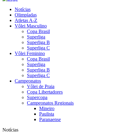
Notícias
Olimpíadas
Atletas A-Z
Vôlei Masculino
Copa Brasil
Superliga
Superliga B
Superliga C
Vôlei Feminino
Copa Brasil
Superliga
Superliga B
Superliga C
Campeonatos
Vôlei de Praia
Copa Libertadores
Supercopa
Campeonatos Regionais
Mineiro
Paulista
Paranaense
Notícias