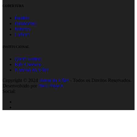
COBERTURA
Paulista
Paranaense
Mineiro
Carioca
INSTITUCIONAL
Quem Somos
Fale Conosco
Notícias do Vôlei
Copyright © 2024
Jornal do Vôlei
- Todos os Direitos Reservados.
Desenvolvido por
Pixel Project
Social: