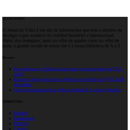
QUEM SOMOS
O Jornal do Vôlei é um site de informações que tem o objetivo de
divulgar o que acontece no voleibol brasileiro e internacional.
Além, dos destaques, tanto no vôlei de quadra como no vôlei de
praia, a grande sacada de nosso site é a nossa biblioteca de A a Z
Recentes
Em um jogaço, Polônia conquista o tricampeonato da VNL
2026
Estados Unidos desafiam a Polônia pelo título da VNL 2026
masculina
Jogo emocionante leva o Brasil à final da Liga das Nações
COBERTURA
Paulista
Paranaense
Mineiro
Carioca