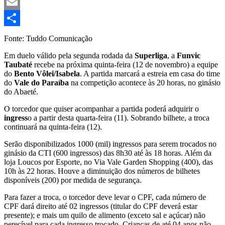
Mastodon
Email
Share
Fonte: Tuddo Comunicação
Em duelo válido pela segunda rodada da
Superliga
, a
Funvic
Taubaté
recebe na próxima quinta-feira (12 de novembro) a equipe
do
Bento Vôlei/Isabela
. A partida marcará a estreia em casa do time
do
Vale do Paraíba
na competição acontece às 20 horas, no ginásio
do Abaeté.
O torcedor que quiser acompanhar a partida poderá adquirir o
ingress
o a partir desta quarta-feira (11). Sobrando bilhete, a troca
continuará na quinta-feira (12).
Serão disponibilizados 1000 (mil) ingressos para serem trocados no
ginásio da CTI (600 ingressos) das 8h30 até às 18 horas. Além da
loja Loucos por Esporte, no Via Vale Garden Shopping (400), das
10h às 22 horas. Houve a diminuição dos números de bilhetes
disponíveis (200) por medida de segurança.
Para fazer a troca, o torcedor deve levar o CPF, cada número de
CPF dará direito até 02 ingressos (titular do CPF deverá estar
presente); e mais um quilo de alimento (exceto sal e açúcar) não
perecível para cada ingresso trocado. Crianças de até 04 anos não