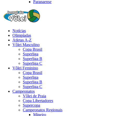
Paranaense
Notícias
Olimpíadas
Atletas A-Z
Vôlei Masculino
Copa Brasil
Superliga
Superliga B
Superliga C
Vôlei Feminino
Copa Brasil
Superliga
Superliga B
Superliga C
Campeonatos
Vôlei de Praia
Copa Libertadores
Supercopa
Campeonatos Regionais
Mineiro