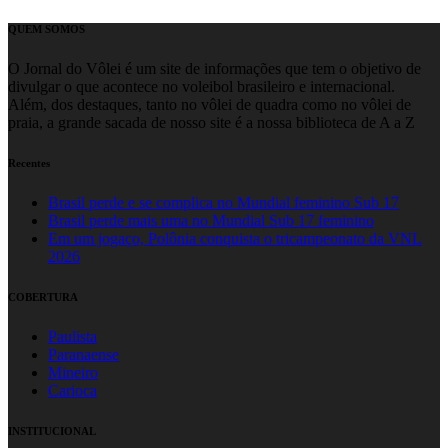
QUEM SOMOS
O Jornal do Vôlei é um site de informações que tem o objetivo de
divulgar o que acontece no voleibol brasileiro e internacional.
Além, dos destaques, tanto no vôlei de quadra como no vôlei de
praia, a grande sacada de nosso site é a nossa biblioteca de A a Z
Recentes
Brasil perde e se complica no Mundial feminino Sub 17
Brasil perde mais uma no Mundial Sub 17 feminino
Em um jogaço, Polônia conquista o tricampeonato da VNL
2026
COBERTURA
Paulista
Paranaense
Mineiro
Carioca
INSTITUCIONAL