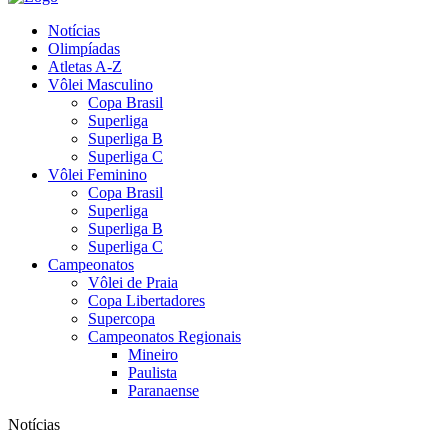
Notícias
Olimpíadas
Atletas A-Z
Vôlei Masculino
Copa Brasil
Superliga
Superliga B
Superliga C
Vôlei Feminino
Copa Brasil
Superliga
Superliga B
Superliga C
Campeonatos
Vôlei de Praia
Copa Libertadores
Supercopa
Campeonatos Regionais
Mineiro
Paulista
Paranaense
Notícias