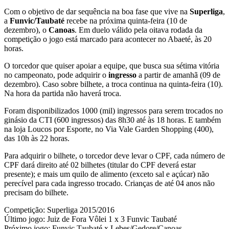
Com o objetivo de dar sequência na boa fase que vive na
Superliga
,
a
Funvic/Taubaté
recebe na próxima quinta-feira (10 de
dezembro), o
Canoas
. Em duelo válido pela oitava rodada da
competição o jogo está marcado para acontecer no Abaeté, às 20
horas.
O torcedor que quiser apoiar a equipe, que busca sua sétima vitória
no campeonato, pode adquirir o
ingresso
a partir de amanhã (09 de
dezembro). Caso sobre bilhete, a troca continua na quinta-feira (10).
Na hora da partida não haverá troca.
Foram disponibilizados 1000 (mil) ingressos para serem trocados no
ginásio da CTI (600 ingressos) das 8h30 até às 18 horas. E também
na loja Loucos por Esporte, no Via Vale Garden Shopping (400),
das 10h às 22 horas.
Para adquirir o bilhete, o torcedor deve levar o CPF, cada número de
CPF dará direito até 02 bilhetes (titular do CPF deverá estar
presente); e mais um quilo de alimento (exceto sal e açúcar) não
perecível para cada ingresso trocado. Crianças de até 04 anos não
precisam do bilhete.
Competição: Superliga 2015/2016
Último jogo: Juiz de Fora Vôlei 1 x 3 Funvic Taubaté
Próximo jogo: Funvic Taubaté x Lebes/Gedore/Canoas