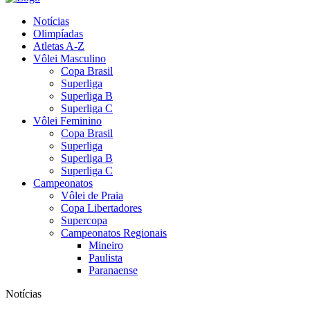
Notícias
Olimpíadas
Atletas A-Z
Vôlei Masculino
Copa Brasil
Superliga
Superliga B
Superliga C
Vôlei Feminino
Copa Brasil
Superliga
Superliga B
Superliga C
Campeonatos
Vôlei de Praia
Copa Libertadores
Supercopa
Campeonatos Regionais
Mineiro
Paulista
Paranaense
Notícias