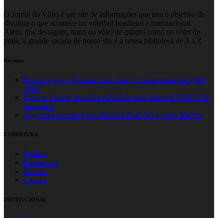
O Jornal do Vôlei é um site de informações que tem o objetivo de
divulgar o que acontece no voleibol brasileiro e internacional.
Além, dos destaques, tanto no vôlei de quadra como no vôlei de
praia, a grande sacada de nosso site é a nossa biblioteca de A a Z
Recentes
Em um jogaço, Polônia conquista o tricampeonato da VNL
2026
Estados Unidos desafiam a Polônia pelo título da VNL 2026
masculina
Jogo emocionante leva o Brasil à final da Liga das Nações
COBERTURA
Paulista
Paranaense
Mineiro
Carioca
INSTITUCIONAL