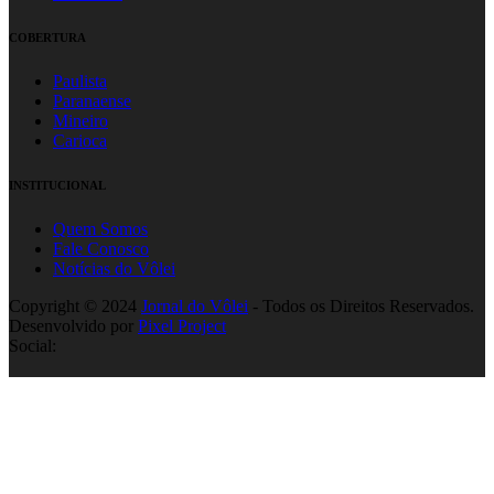
COBERTURA
Paulista
Paranaense
Mineiro
Carioca
INSTITUCIONAL
Quem Somos
Fale Conosco
Notícias do Vôlei
Copyright © 2024
Jornal do Vôlei
- Todos os Direitos Reservados.
Desenvolvido por
Pixel Project
Social: