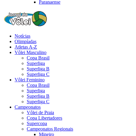
Paranaense
Notícias
Olimpíadas
Atletas A-Z
Vôlei Masculino
Copa Brasil
Superliga
Superliga B
Superliga C
Vôlei Feminino
Copa Brasil
Superliga
Superliga B
Superliga C
Campeonatos
Vôlei de Praia
Copa Libertadores
Supercopa
Campeonatos Regionais
Mineiro