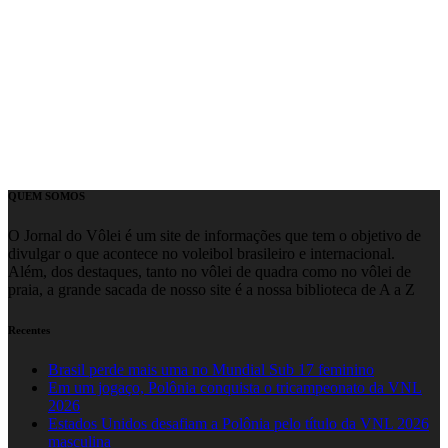
QUEM SOMOS
O Jornal do Vôlei é um site de informações que tem o objetivo de
divulgar o que acontece no voleibol brasileiro e internacional.
Além, dos destaques, tanto no vôlei de quadra como no vôlei de
praia, a grande sacada de nosso site é a nossa biblioteca de A a Z
Recentes
Brasil perde mais uma no Mundial Sub 17 feminino
Em um jogaço, Polônia conquista o tricampeonato da VNL
2026
Estados Unidos desafiam a Polônia pelo título da VNL 2026
masculina