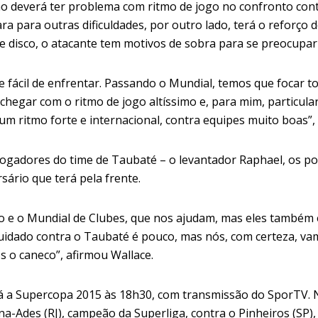
o deverá ter problema com ritmo de jogo no confronto cont
ra para outras dificuldades, por outro lado, terá o reforço
de disco, o atacante tem motivos de sobra para se preocupa
fácil de enfrentar. Passando o Mundial, temos que focar t
chegar com o ritmo de jogo altíssimo e, para mim, particul
um ritmo forte e internacional, contra equipes muito boas”
ogadores do time de Taubaté – o levantador Raphael, os ponte
ário que terá pela frente.
 e o Mundial de Clubes, que nos ajudam, mas eles também e
dado contra o Taubaté é pouco, mas nós, com certeza, vamo
s o caneco”, afirmou Wallace.
irá a Supercopa 2015 às 18h30, com transmissão do SporTV. 
na-Ades (RJ), campeão da Superliga, contra o Pinheiros (SP