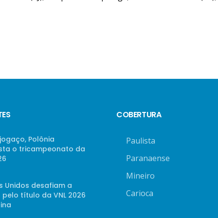
TES
COBERTURA
jogaço, Polônia
Paulista
sta o tricampeonato da
Paranaense
26
Mineiro
s Unidos desafiam a
Carioca
 pelo título da VNL 2026
ina