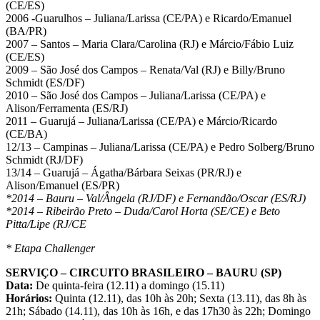
(CE/ES)
2006 -Guarulhos – Juliana/Larissa (CE/PA) e Ricardo/Emanuel
(BA/PR)
2007 – Santos – Maria Clara/Carolina (RJ) e Márcio/Fábio Luiz
(CE/ES)
2009 – São José dos Campos – Renata/Val (RJ) e Billy/Bruno
Schmidt (ES/DF)
2010 – São José dos Campos – Juliana/Larissa (CE/PA) e
Alison/Ferramenta (ES/RJ)
2011 – Guarujá – Juliana/Larissa (CE/PA) e Márcio/Ricardo
(CE/BA)
12/13 – Campinas – Juliana/Larissa (CE/PA) e Pedro Solberg/Bruno
Schmidt (RJ/DF)
13/14 – Guarujá – Ágatha/Bárbara Seixas (PR/RJ) e
Alison/Emanuel (ES/PR)
*2014 – Bauru – Val/Ângela (RJ/DF) e Fernandão/Oscar (ES/RJ)
*2014 – Ribeirão Preto – Duda/Carol Horta (SE/CE) e Beto
Pitta/Lipe (RJ/CE
* Etapa Challenger
SERVIÇO – CIRCUITO BRASILEIRO – BAURU (SP)
Data:
De quinta-feira (12.11) a domingo (15.11)
Horários:
Quinta (12.11), das 10h às 20h; Sexta (13.11), das 8h às
21h; Sábado (14.11), das 10h às 16h, e das 17h30 às 22h; Domingo