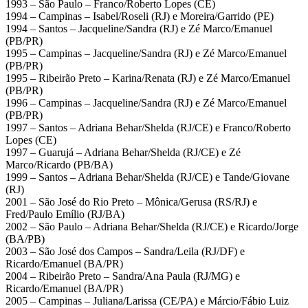
1993 – São Paulo – Franco/Roberto Lopes (CE)
1994 – Campinas – Isabel/Roseli (RJ) e Moreira/Garrido (PE)
1994 – Santos – Jacqueline/Sandra (RJ) e Zé Marco/Emanuel
(PB/PR)
1995 – Campinas – Jacqueline/Sandra (RJ) e Zé Marco/Emanuel
(PB/PR)
1995 – Ribeirão Preto – Karina/Renata (RJ) e Zé Marco/Emanuel
(PB/PR)
1996 – Campinas – Jacqueline/Sandra (RJ) e Zé Marco/Emanuel
(PB/PR)
1997 – Santos – Adriana Behar/Shelda (RJ/CE) e Franco/Roberto
Lopes (CE)
1997 – Guarujá – Adriana Behar/Shelda (RJ/CE) e Zé
Marco/Ricardo (PB/BA)
1999 – Santos – Adriana Behar/Shelda (RJ/CE) e Tande/Giovane
(RJ)
2001 – São José do Rio Preto – Mônica/Gerusa (RS/RJ) e
Fred/Paulo Emílio (RJ/BA)
2002 – São Paulo – Adriana Behar/Shelda (RJ/CE) e Ricardo/Jorge
(BA/PB)
2003 – São José dos Campos – Sandra/Leila (RJ/DF) e
Ricardo/Emanuel (BA/PR)
2004 – Ribeirão Preto – Sandra/Ana Paula (RJ/MG) e
Ricardo/Emanuel (BA/PR)
2005 – Campinas – Juliana/Larissa (CE/PA) e Márcio/Fábio Luiz