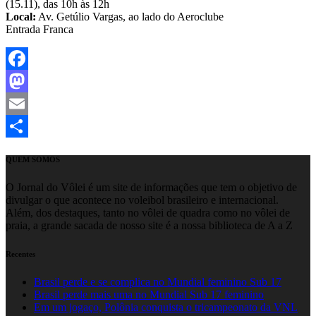
(15.11), das 10h às 12h
Local:
Av. Getúlio Vargas, ao lado do Aeroclube
Entrada Franca
Facebook
Mastodon
Email
Share
QUEM SOMOS
O Jornal do Vôlei é um site de informações que tem o objetivo de
divulgar o que acontece no voleibol brasileiro e internacional.
Além, dos destaques, tanto no vôlei de quadra como no vôlei de
praia, a grande sacada de nosso site é a nossa biblioteca de A a Z
Recentes
Brasil perde e se complica no Mundial feminino Sub 17
Brasil perde mais uma no Mundial Sub 17 feminino
Em um jogaço, Polônia conquista o tricampeonato da VNL