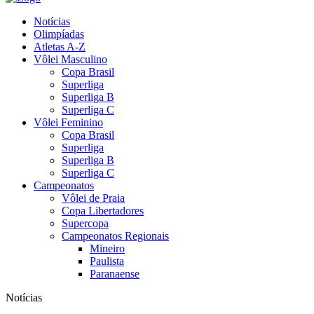
Notícias
Olimpíadas
Atletas A-Z
Vôlei Masculino
Copa Brasil
Superliga
Superliga B
Superliga C
Vôlei Feminino
Copa Brasil
Superliga
Superliga B
Superliga C
Campeonatos
Vôlei de Praia
Copa Libertadores
Supercopa
Campeonatos Regionais
Mineiro
Paulista
Paranaense
Notícias