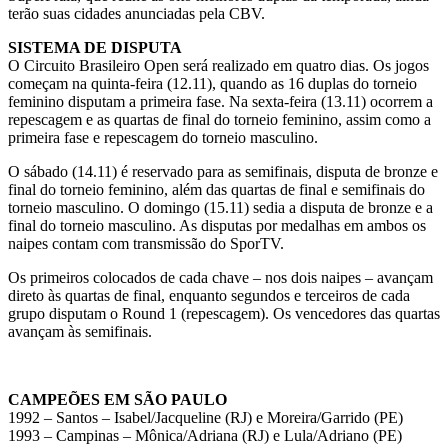
terão suas cidades anunciadas pela CBV.
SISTEMA DE DISPUTA
O Circuito Brasileiro Open será realizado em quatro dias. Os jogos
começam na quinta-feira (12.11), quando as 16 duplas do torneio
feminino disputam a primeira fase. Na sexta-feira (13.11) ocorrem a
repescagem e as quartas de final do torneio feminino, assim como a
primeira fase e repescagem do torneio masculino.
O sábado (14.11) é reservado para as semifinais, disputa de bronze e
final do torneio feminino, além das quartas de final e semifinais do
torneio masculino. O domingo (15.11) sedia a disputa de bronze e a
final do torneio masculino. As disputas por medalhas em ambos os
naipes contam com transmissão do SporTV.
Os primeiros colocados de cada chave – nos dois naipes – avançam
direto às quartas de final, enquanto segundos e terceiros de cada
grupo disputam o Round 1 (repescagem). Os vencedores das quartas
avançam às semifinais.
CAMPEÕES EM SÃO PAULO
1992 – Santos – Isabel/Jacqueline (RJ) e Moreira/Garrido (PE)
1993 – Campinas – Mônica/Adriana (RJ) e Lula/Adriano (PE)