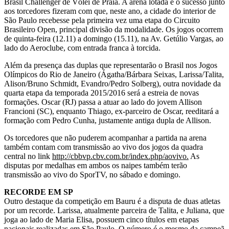
Brasil Challenger de Vôlei de Praia. A arena lotada e o sucesso junto
aos torcedores fizeram com que, neste ano, a cidade do interior de
São Paulo recebesse pela primeira vez uma etapa do Circuito
Brasileiro Open, principal divisão da modalidade. Os jogos ocorrem
de quinta-feira (12.11) a domingo (15.11), na Av. Getúlio Vargas, ao
lado do Aeroclube, com entrada franca à torcida.
Além da presença das duplas que representarão o Brasil nos Jogos
Olímpicos do Rio de Janeiro (Ágatha/Bárbara Seixas, Larissa/Talita,
Alison/Bruno Schmidt, Evandro/Pedro Solberg), outra novidade da
quarta etapa da temporada 2015/2016 será a estreia de novas
formações. Oscar (RJ) passa a atuar ao lado do jovem Allison
Francioni (SC), enquanto Thiago, ex-parceiro de Oscar, reeditará a
formação com Pedro Cunha, justamente antiga dupla de Allison.
Os torcedores que não puderem acompanhar a partida na arena
também contam com transmissão ao vivo dos jogos da quadra
central no link
http://cbbvp.cbv.com.br/index.php/aovivo.
As
disputas por medalhas em ambos os naipes também terão
transmissão ao vivo do SporTV, no sábado e domingo.
RECORDE EM SP
Outro destaque da competição em Bauru é a disputa de duas atletas
por um recorde. Larissa, atualmente parceira de Talita, e Juliana, que
joga ao lado de Maria Elisa, possuem cinco títulos em etapas
nacionais realizadas em São Paulo. O número é o mesmo da campeã