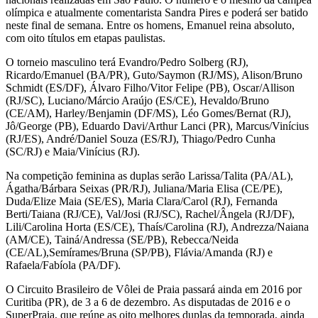
olímpica e atualmente comentarista Sandra Pires e poderá ser batido
neste final de semana. Entre os homens, Emanuel reina absoluto,
com oito títulos em etapas paulistas.
O torneio masculino terá Evandro/Pedro Solberg (RJ),
Ricardo/Emanuel (BA/PR), Guto/Saymon (RJ/MS), Alison/Bruno
Schmidt (ES/DF), Álvaro Filho/Vitor Felipe (PB), Oscar/Allison
(RJ/SC), Luciano/Márcio Araújo (ES/CE), Hevaldo/Bruno
(CE/AM), Harley/Benjamin (DF/MS), Léo Gomes/Bernat (RJ),
Jô/George (PB), Eduardo Davi/Arthur Lanci (PR), Marcus/Vinícius
(RJ/ES), André/Daniel Souza (ES/RJ), Thiago/Pedro Cunha
(SC/RJ) e Maia/Vinícius (RJ).
Na competição feminina as duplas serão Larissa/Talita (PA/AL),
Ágatha/Bárbara Seixas (PR/RJ), Juliana/Maria Elisa (CE/PE),
Duda/Elize Maia (SE/ES), Maria Clara/Carol (RJ), Fernanda
Berti/Taiana (RJ/CE), Val/Josi (RJ/SC), Rachel/Ângela (RJ/DF),
Lili/Carolina Horta (ES/CE), Thaís/Carolina (RJ), Andrezza/Naiana
(AM/CE), Tainá/Andressa (SE/PB), Rebecca/Neida
(CE/AL),Semírames/Bruna (SP/PB), Flávia/Amanda (RJ) e
Rafaela/Fabíola (PA/DF).
O Circuito Brasileiro de Vôlei de Praia passará ainda em 2016 por
Curitiba (PR), de 3 a 6 de dezembro. As disputadas de 2016 e o
SuperPraia, que reúne as oito melhores duplas da temporada, ainda