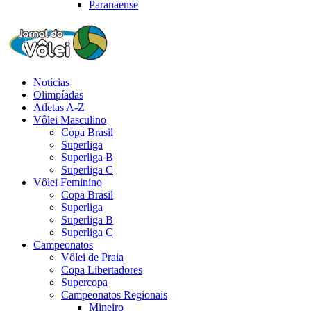
Paranaense
Notícias
Olimpíadas
Atletas A-Z
Vôlei Masculino
Copa Brasil
Superliga
Superliga B
Superliga C
Vôlei Feminino
Copa Brasil
Superliga
Superliga B
Superliga C
Campeonatos
Vôlei de Praia
Copa Libertadores
Supercopa
Campeonatos Regionais
Mineiro