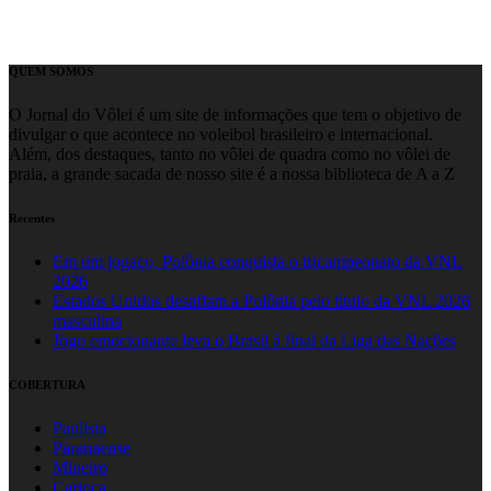
QUEM SOMOS
O Jornal do Vôlei é um site de informações que tem o objetivo de
divulgar o que acontece no voleibol brasileiro e internacional.
Além, dos destaques, tanto no vôlei de quadra como no vôlei de
praia, a grande sacada de nosso site é a nossa biblioteca de A a Z
Recentes
Em um jogaço, Polônia conquista o tricampeonato da VNL
2026
Estados Unidos desafiam a Polônia pelo título da VNL 2026
masculina
Jogo emocionante leva o Brasil à final da Liga das Nações
COBERTURA
Paulista
Paranaense
Mineiro
Carioca