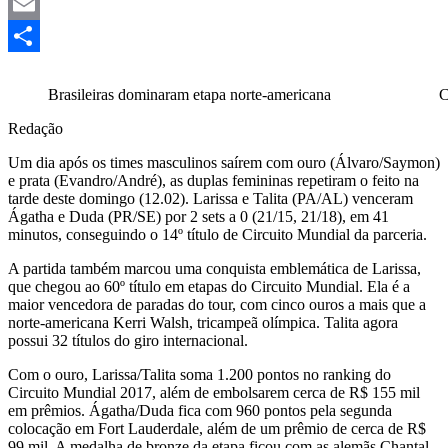
Mastodon
Email
Share
Brasileiras dominaram etapa norte-americana Créd
Redação
Um dia após os times masculinos saírem com ouro (Álvaro/Saymon)
e prata (Evandro/André), as duplas femininas repetiram o feito na
tarde deste domingo (12.02). Larissa e Talita (PA/AL) venceram
Ágatha e Duda (PR/SE) por 2 sets a 0 (21/15, 21/18), em 41
minutos, conseguindo o 14º título de Circuito Mundial da parceria.
A partida também marcou uma conquista emblemática de Larissa,
que chegou ao 60º título em etapas do Circuito Mundial. Ela é a
maior vencedora de paradas do tour, com cinco ouros a mais que a
norte-americana Kerri Walsh, tricampeã olímpica. Talita agora
possui 32 títulos do giro internacional.
Com o ouro, Larissa/Talita soma 1.200 pontos no ranking do
Circuito Mundial 2017, além de embolsarem cerca de R$ 155 mil
em prêmios. Ágatha/Duda fica com 960 pontos pela segunda
colocação em Fort Lauderdale, além de um prêmio de cerca de R$
99 mil. A medalha de bronze da etapa ficou com as alemãs Chantal