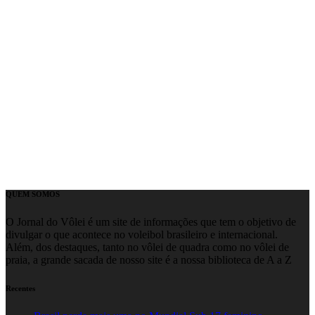
QUEM SOMOS
O Jornal do Vôlei é um site de informações que tem o objetivo de
divulgar o que acontece no voleibol brasileiro e internacional.
Além, dos destaques, tanto no vôlei de quadra como no vôlei de
praia, a grande sacada de nosso site é a nossa biblioteca de A a Z
Recentes