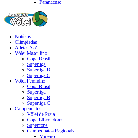
Paranaense
Notícias
Olimpíadas
Atletas A-Z
Vôlei Masculino
Copa Brasil
Superliga
Superliga B
Superliga C
Vôlei Feminino
Copa Brasil
Superliga
Superliga B
Superliga C
Campeonatos
Vôlei de Praia
Copa Libertadores
Supercopa
Campeonatos Regionais
Mineiro