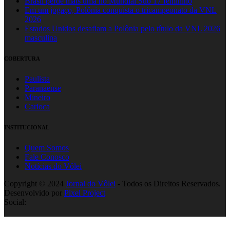
Brasil perde mais uma no Mundial Sub 17 feminino
Em um jogaço, Polônia conquista o tricampeonato da VNL
2026
Estados Unidos desafiam a Polônia pelo título da VNL 2026
masculina
COBERTURA
Paulista
Paranaense
Mineiro
Carioca
INSTITUCIONAL
Quem Somos
Fale Conosco
Notícias do Vôlei
Copyright © 2024
Jornal do Vôlei
- Todos os Direitos Reservados.
Desenvolvido por
Pixel Project
Social: