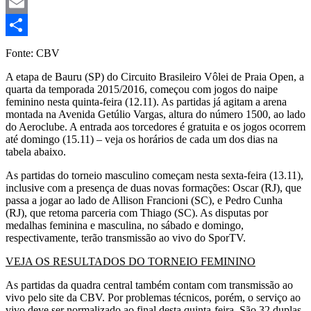
Mastodon
Email
Share
Fonte: CBV
A etapa de Bauru (SP) do Circuito Brasileiro Vôlei de Praia Open, a
quarta da temporada 2015/2016, começou com jogos do naipe
feminino nesta quinta-feira (12.11). As partidas já agitam a arena
montada na Avenida Getúlio Vargas, altura do número 1500, ao lado
do Aeroclube. A entrada aos torcedores é gratuita e os jogos ocorrem
até domingo (15.11) – veja os horários de cada um dos dias na
tabela abaixo.
As partidas do torneio masculino começam nesta sexta-feira (13.11),
inclusive com a presença de duas novas formações: Oscar (RJ), que
passa a jogar ao lado de Allison Francioni (SC), e Pedro Cunha
(RJ), que retoma parceria com Thiago (SC). As disputas por
medalhas feminina e masculina, no sábado e domingo,
respectivamente, terão transmissão ao vivo do SporTV.
VEJA OS RESULTADOS DO TORNEIO FEMININO
As partidas da quadra central também contam com transmissão ao
vivo pelo site da CBV. Por problemas técnicos, porém, o serviço ao
vivo deve ser normalizado ao final desta quinta-feira. São 32 duplas,