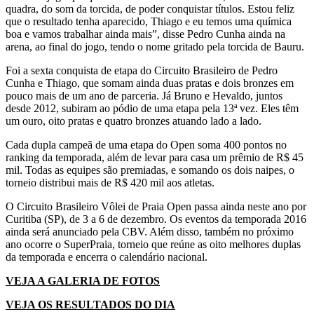
quadra, do som da torcida, de poder conquistar títulos. Estou feliz
que o resultado tenha aparecido, Thiago e eu temos uma química
boa e vamos trabalhar ainda mais”, disse Pedro Cunha ainda na
arena, ao final do jogo, tendo o nome gritado pela torcida de Bauru.
Foi a sexta conquista de etapa do Circuito Brasileiro de Pedro
Cunha e Thiago, que somam ainda duas pratas e dois bronzes em
pouco mais de um ano de parceria. Já Bruno e Hevaldo, juntos
desde 2012, subiram ao pódio de uma etapa pela 13ª vez. Eles têm
um ouro, oito pratas e quatro bronzes atuando lado a lado.
Cada dupla campeã de uma etapa do Open soma 400 pontos no
ranking da temporada, além de levar para casa um prêmio de R$ 45
mil. Todas as equipes são premiadas, e somando os dois naipes, o
torneio distribui mais de R$ 420 mil aos atletas.
O Circuito Brasileiro Vôlei de Praia Open passa ainda neste ano por
Curitiba (SP), de 3 a 6 de dezembro. Os eventos da temporada 2016
ainda será anunciado pela CBV. Além disso, também no próximo
ano ocorre o SuperPraia, torneio que reúne as oito melhores duplas
da temporada e encerra o calendário nacional.
VEJA A GALERIA DE FOTOS
VEJA OS RESULTADOS DO DIA