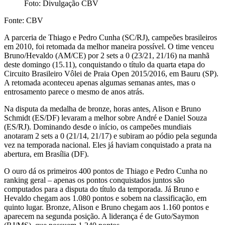
Foto: Divulgação CBV
Fonte: CBV
A parceria de Thiago e Pedro Cunha (SC/RJ), campeões brasileiros
em 2010, foi retomada da melhor maneira possível. O time venceu
Bruno/Hevaldo (AM/CE) por 2 sets a 0 (23/21, 21/16) na manhã
deste domingo (15.11), conquistando o título da quarta etapa do
Circuito Brasileiro Vôlei de Praia Open 2015/2016, em Bauru (SP).
A retomada aconteceu apenas algumas semanas antes, mas o
entrosamento parece o mesmo de anos atrás.
Na disputa da medalha de bronze, horas antes, Alison e Bruno
Schmidt (ES/DF) levaram a melhor sobre André e Daniel Souza
(ES/RJ). Dominando desde o início, os campeões mundiais
anotaram 2 sets a 0 (21/14, 21/17) e subiram ao pódio pela segunda
vez na temporada nacional. Eles já haviam conquistado a prata na
abertura, em Brasília (DF).
O ouro dá os primeiros 400 pontos de Thiago e Pedro Cunha no
ranking geral – apenas os pontos conquistados juntos são
computados para a disputa do título da temporada. Já Bruno e
Hevaldo chegam aos 1.080 pontos e sobem na classificação, em
quinto lugar. Bronze, Alison e Bruno chegam aos 1.160 pontos e
aparecem na segunda posição. A liderança é de Guto/Saymon