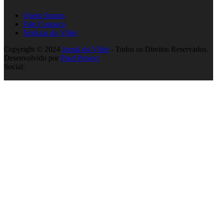
Quem Somos
Fale Conosco
Notícias do Vôlei
Copyright © 2024
Jornal do Vôlei
- Todos os Direitos Reservados.
Desenvolvido por
Pixel Project
Social: