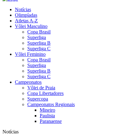
Notícias
Olimpíadas
Atletas A-Z
Vôlei Masculino
Copa Brasil
Superliga
Superliga B
Superliga C
Vôlei Feminino
Copa Brasil
Superliga
Superliga B
Superliga C
Campeonatos
Vôlei de Praia
Copa Libertadores
Supercopa
Campeonatos Regionais
Mineiro
Paulista
Paranaense
Notícias