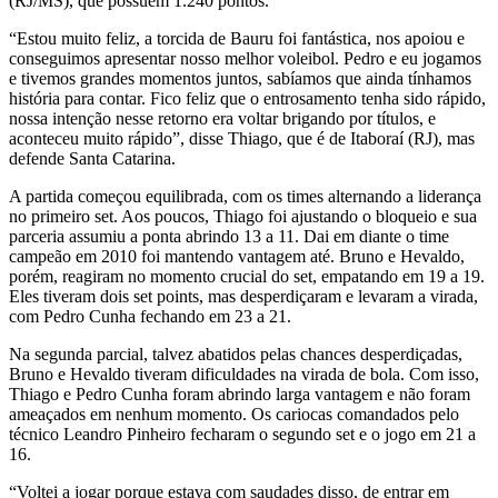
(RJ/MS), que possuem 1.240 pontos.
“Estou muito feliz, a torcida de Bauru foi fantástica, nos apoiou e
conseguimos apresentar nosso melhor voleibol. Pedro e eu jogamos
e tivemos grandes momentos juntos, sabíamos que ainda tínhamos
história para contar. Fico feliz que o entrosamento tenha sido rápido,
nossa intenção nesse retorno era voltar brigando por títulos, e
aconteceu muito rápido”, disse Thiago, que é de Itaboraí (RJ), mas
defende Santa Catarina.
A partida começou equilibrada, com os times alternando a liderança
no primeiro set. Aos poucos, Thiago foi ajustando o bloqueio e sua
parceria assumiu a ponta abrindo 13 a 11. Dai em diante o time
campeão em 2010 foi mantendo vantagem até. Bruno e Hevaldo,
porém, reagiram no momento crucial do set, empatando em 19 a 19.
Eles tiveram dois set points, mas desperdiçaram e levaram a virada,
com Pedro Cunha fechando em 23 a 21.
Na segunda parcial, talvez abatidos pelas chances desperdiçadas,
Bruno e Hevaldo tiveram dificuldades na virada de bola. Com isso,
Thiago e Pedro Cunha foram abrindo larga vantagem e não foram
ameaçados em nenhum momento. Os cariocas comandados pelo
técnico Leandro Pinheiro fecharam o segundo set e o jogo em 21 a
16.
“Voltei a jogar porque estava com saudades disso, de entrar em