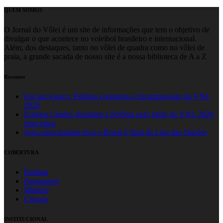
QUEM SOMOS
O Jornal do Vôlei é um site de informações que tem o objetivo de
divulgar o que acontece no voleibol brasileiro e internacional.
Além, dos destaques, tanto no vôlei de quadra como no vôlei de
praia, a grande sacada de nosso site é a nossa biblioteca de A a Z
Recentes
Em um jogaço, Polônia conquista o tricampeonato da VNL
2026
Estados Unidos desafiam a Polônia pelo título da VNL 2026
masculina
Jogo emocionante leva o Brasil à final da Liga das Nações
COBERTURA
Paulista
Paranaense
Mineiro
Carioca
INSTITUCIONAL