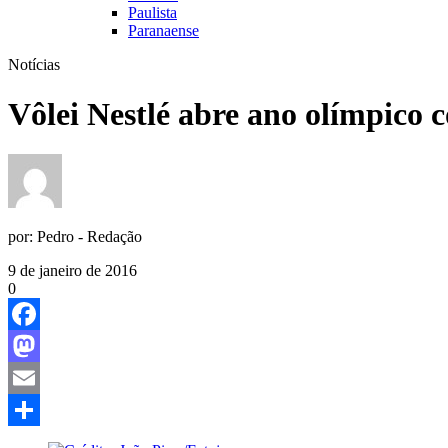
Paulista
Paranaense
Notícias
Vôlei Nestlé abre ano olímpico 
por:
Pedro - Redação
9 de janeiro de 2016
0
Facebook
Mastodon
Email
Share