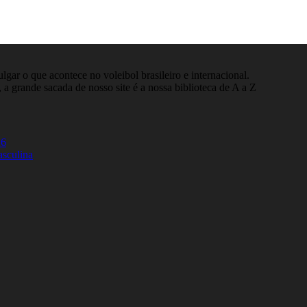
gar o que acontece no voleibol brasileiro e internacional.
 a grande sacada de nosso site é a nossa biblioteca de A a Z
26
asculina