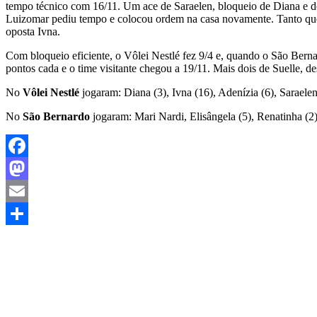
tempo técnico com 16/11. Um ace de Saraelen, bloqueio de Diana e d
Luizomar pediu tempo e colocou ordem na casa novamente. Tanto que
oposta Ivna.
Com bloqueio eficiente, o Vôlei Nestlé fez 9/4 e, quando o São Bern
pontos cada e o time visitante chegou a 19/11. Mais dois de Suelle, d
No
Vôlei Nestlé
jogaram: Diana (3), Ivna (16), Adenízia (6), Saraelen
No
São Bernardo
jogaram: Mari Nardi, Elisângela (5), Renatinha (2)
Facebook
Mastodon
Email
Share