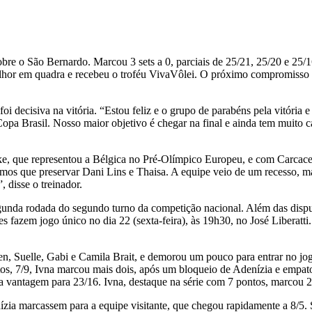
obre o São Bernardo. Marcou 3 sets a 0, parciais de 25/21, 25/20 e 25/
lhor em quadra e recebeu o troféu VivaVôlei. O próximo compromisso se
oi decisiva na vitória. “Estou feliz e o grupo de parabéns pela vitória 
 Copa Brasil. Nosso maior objetivo é chegar na final e ainda tem muit
, que representou a Bélgica no Pré-Olímpico Europeu, e com Carcaces
vemos que preservar Dani Lins e Thaisa. A equipe veio de um recesso,
, disse o treinador.
gunda rodada do segundo turno da competição nacional. Além das disputa
s fazem jogo único no dia 22 (sexta-feira), às 19h30, no José Liberatti.
, Suelle, Gabi e Camila Brait, e demorou um pouco para entrar no jog
tos, 7/9, Ivna marcou mais dois, após um bloqueio de Adenízia e empato
 vantagem para 23/16. Ivna, destaque na série com 7 pontos, marcou 2
ízia marcassem para a equipe visitante, que chegou rapidamente a 8/5. 