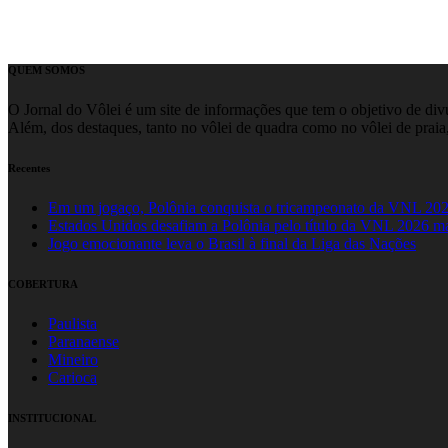
QUEM SOMOS
O Jornal do Vôlei é um site de informações que tem o objetivo de divul
Além, dos destaques, tanto no vôlei de quadra como no vôlei de praia,
Recentes
Em um jogaço, Polônia conquista o tricampeonato da VNL 20
Estados Unidos desafiam a Polônia pelo título da VNL 2026 m
Jogo emocionante leva o Brasil à final da Liga das Nações
COBERTURA
Paulista
Paranaense
Mineiro
Carioca
INSTITUCIONAL