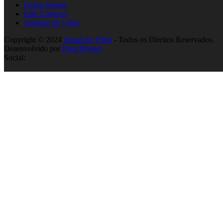
Quem Somos
Fale Conosco
Notícias do Vôlei
Copyright © 2024
Jornal do Vôlei
- Todos os Direitos Reservados.
Desenvolvido por
Pixel Project
Social: