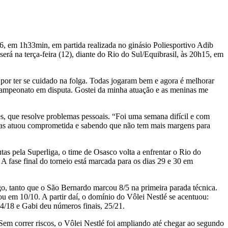
16, em 1h33min, em partida realizada no ginásio Poliesportivo Adib
rá na terça-feira (12), diante do Rio do Sul/Equibrasil, às 20h15, em
e por ter se cuidado na folga. Todas jogaram bem e agora é melhorar
o campeonato em disputa. Gostei da minha atuação e as meninas me
, que resolve problemas pessoais. “Foi uma semana difícil e com
 mas atuou comprometida e sabendo que não tem mais margens para
s pela Superliga, o time de Osasco volta a enfrentar o Rio do
 A fase final do torneio está marcada para os dias 29 e 30 em
o, tanto que o São Bernardo marcou 8/5 na primeira parada técnica.
u em 10/10. A partir daí, o domínio do Vôlei Nestlé se acentuou:
4/18 e Gabi deu números finais, 25/21.
Sem correr riscos, o Vôlei Nestlé foi ampliando até chegar ao segundo