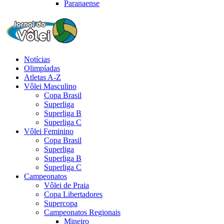
Paranaense
Notícias
Olimpíadas
Atletas A-Z
Vôlei Masculino
Copa Brasil
Superliga
Superliga B
Superliga C
Vôlei Feminino
Copa Brasil
Superliga
Superliga B
Superliga C
Campeonatos
Vôlei de Praia
Copa Libertadores
Supercopa
Campeonatos Regionais
Mineiro