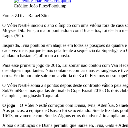
Crédito: João Pires/Fotojump
Fonte: ZDL – Rafael Zito
O Vôlei Nestlé iniciou o ano olímpico com uma vitória fora de casa s
Moyses Dib. Ivna, a maior pontuadora com 16 acertos, foi eleita a me
Lages (SC).
Inspirada, Ivna pontuou em ataques em todas as posições da quadra e f
cada vez mais porque temos pela frente a sequência da Superliga e a
ajudaram bastante”, afirmou a oposta.
Para esse primeiro jogo de 2016, Luizomar não contou com Van Hecke
desfalques importantes. Não contamos com as duas estrangeiras e ti
erros. Era importante sair com a vitória de 3 a 0. Fizemos nosso papel”
O Vôlei Nestlé soma 28 pontos depois deste confronto válido pela se
Sul/EquiBrasil nas quartas de final da Copa Brasil 2016. Os dois clube
Campinas, no ginásio Taquaral.
O jogo
– O Vôlei Nestlé começou com Diana, Ivna, Adenízia, Saraelen
Aos poucos, a equipe de Osasco foi se acertando. Suelle fez dois pon
16/13, novamente com Suelle. Alguns erros do adversário ampliaram a
A boa distribuição de Diana permitiu que Saraelen, Ivna, Gabi e Aden