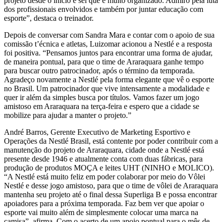
projeto desde o início e sei que é muito organizado. Admiro pela luta
dos profissionais envolvidos e também por juntar educação com
esporte”, destaca o treinador.
Depois de conversar com Sandra Mara e contar com o apoio de sua
comissão t’écnica e atletas, Luizomar acionou a Nestlé e a resposta
foi positiva. “Pensamos juntos para encontrar uma forma de ajudar,
de maneira pontual, para que o time de Araraquara ganhe tempo
para buscar outro patrocinador, após o término da temporada.
Agradeço novamente a Nestlé pela forma elegante que vê o esporte
no Brasil. Um patrocinador que vive intensamente a modalidade e
quer ir além da simples busca por títulos. Vamos fazer um jogo
amistoso em Araraquara na terça-feira e espero que a cidade se
mobilize para ajudar a manter o projeto.”
André Barros, Gerente Executivo de Marketing Esportivo e
Operações da Nestlé Brasil, está contente por poder contribuir com a
manutenção do projeto de Araraquara, cidade onde a Nestlé está
presente desde 1946 e atualmente conta com duas fábricas, para
produção de produtos MOÇA e leites UHT (NINHO e MOLICO).
“A Nestlé está muito feliz em poder colaborar por meio do Vôlei
Nestlé e desse jogo amistoso, para que o time de vôlei de Araraquara
mantenha seu projeto até o final dessa Superliga B e possa encontrar
apoiadores para a próxima temporada. Faz bem ver que apoiar o
esporte vai muito além de simplesmente colocar uma marca na
camisa”, afirma. Com o acerto de um apoio pontual para o mês de