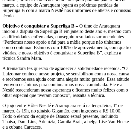
março, a equipe de Araraquara jogará as próximas partidas da
Superliga B com a marca Nestlé nos uniformes de atletas e comissão
técnica.
Objetivo é conquistar a Superliga B –
O time de Araraquara
iniciou a disputa da Superliga B em janeiro deste ano e, mesmo com
as dificuldades enfrentadas, conseguiu resultados surpreendentes.
“Perdemos nosso apoio e fui para a mídia porque não tínhamos
como continuar. Estamos com 100% de aproveitamento, com quatro
vitórias, e nosso objetivo é conquistar a Superliga B”, explica a
técnica Sandra Mara.
A treinadora fez questão de agradecer a solidariedade recebida. “O
Luizomar conhece nosso projeto, se sensibilizou com a nossa causa
e recebemos essa ajuda com uma alegria muito grande. Essa atitude
renovou os ânimos para continuarmos nossa caminhada. Ele e a
Nestlé reacenderam nossa esperança e ficamos muito felizes com o
olhar especial que tiveram conosco”, ressalta a técnica.
O jogo entre Vôlei Nestlé e Araraquara será na terça-feira, 1º de
março, às 19h, no ginásio Gigantão, com ingressos a R$ 10,00.
Todo o elenco da equipe de Osasco estará presente, incluindo
Thaisa, Dani Lins, Adenízia, Camila Brait, a belga Lise Van Hecke
e a cubana Carcaces.