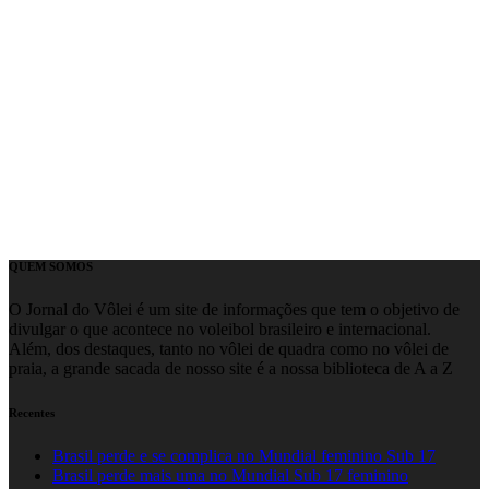
QUEM SOMOS
O Jornal do Vôlei é um site de informações que tem o objetivo de
divulgar o que acontece no voleibol brasileiro e internacional.
Além, dos destaques, tanto no vôlei de quadra como no vôlei de
praia, a grande sacada de nosso site é a nossa biblioteca de A a Z
Recentes
Brasil perde e se complica no Mundial feminino Sub 17
Brasil perde mais uma no Mundial Sub 17 feminino