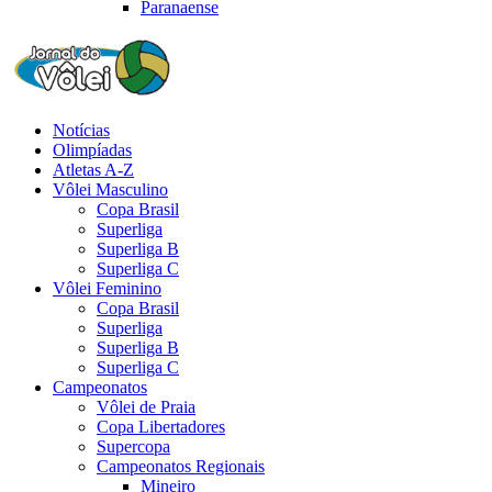
Paranaense
Notícias
Olimpíadas
Atletas A-Z
Vôlei Masculino
Copa Brasil
Superliga
Superliga B
Superliga C
Vôlei Feminino
Copa Brasil
Superliga
Superliga B
Superliga C
Campeonatos
Vôlei de Praia
Copa Libertadores
Supercopa
Campeonatos Regionais
Mineiro