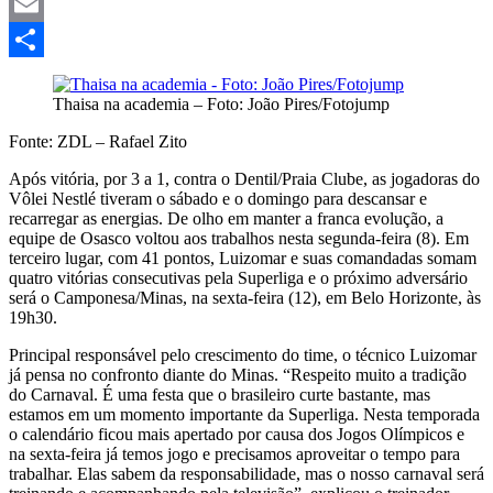
Mastodon
Email
Share
Thaisa na academia – Foto: João Pires/Fotojump
Fonte: ZDL – Rafael Zito
Após vitória, por 3 a 1, contra o Dentil/Praia Clube, as jogadoras do
Vôlei Nestlé tiveram o sábado e o domingo para descansar e
recarregar as energias. De olho em manter a franca evolução, a
equipe de Osasco voltou aos trabalhos nesta segunda-feira (8). Em
terceiro lugar, com 41 pontos, Luizomar e suas comandadas somam
quatro vitórias consecutivas pela Superliga e o próximo adversário
será o Camponesa/Minas, na sexta-feira (12), em Belo Horizonte, às
19h30.
Principal responsável pelo crescimento do time, o técnico Luizomar
já pensa no confronto diante do Minas. “Respeito muito a tradição
do Carnaval. É uma festa que o brasileiro curte bastante, mas
estamos em um momento importante da Superliga. Nesta temporada
o calendário ficou mais apertado por causa dos Jogos Olímpicos e
na sexta-feira já temos jogo e precisamos aproveitar o tempo para
trabalhar. Elas sabem da responsabilidade, mas o nosso carnaval será