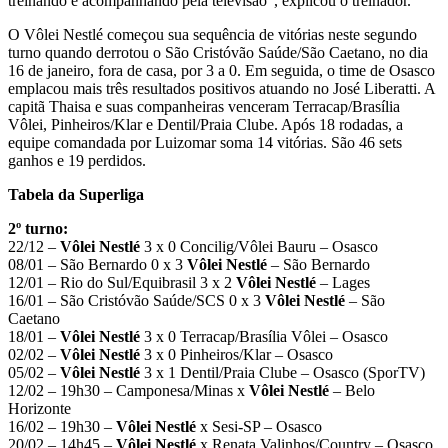
treinando e acompanhando pela televisão”, explicou o treinador.
O Vôlei Nestlé começou sua sequência de vitórias neste segundo
turno quando derrotou o São Cristóvão Saúde/São Caetano, no dia
16 de janeiro, fora de casa, por 3 a 0. Em seguida, o time de Osasco
emplacou mais três resultados positivos atuando no José Liberatti. A
capitã Thaisa e suas companheiras venceram Terracap/Brasília
Vôlei, Pinheiros/Klar e Dentil/Praia Clube. Após 18 rodadas, a
equipe comandada por Luizomar soma 14 vitórias. São 46 sets
ganhos e 19 perdidos.
Tabela da Superliga
2º turno:
22/12 –
Vôlei Nestlé
3 x 0 Concilig/Vôlei Bauru – Osasco
08/01 – São Bernardo 0 x 3
Vôlei Nestlé
– São Bernardo
12/01 – Rio do Sul/Equibrasil 3 x 2
Vôlei Nestlé
– Lages
16/01 – São Cristóvão Saúde/SCS 0 x 3
Vôlei Nestlé
– São
Caetano
18/01 –
Vôlei Nestlé
3 x 0 Terracap/Brasília Vôlei – Osasco
02/02 –
Vôlei Nestlé
3 x 0 Pinheiros/Klar – Osasco
05/02 –
Vôlei Nestlé
3 x 1 Dentil/Praia Clube – Osasco (SporTV)
12/02 – 19h30 – Camponesa/Minas x
Vôlei Nestlé
– Belo
Horizonte
16/02 – 19h30 –
Vôlei Nestlé
x Sesi-SP – Osasco
20/02 – 14h45 –
Vôlei Nestlé
x Renata Valinhos/Country – Osasco