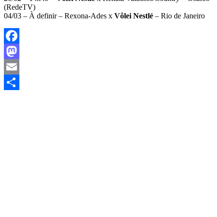
(RedeTV)
04/03 – À definir – Rexona-Ades x
Vôlei Nestlé
– Rio de Janeiro
Facebook
Mastodon
Email
Share