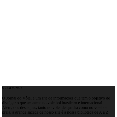
QUEM SOMOS
O Jornal do Vôlei é um site de informações que tem o objetivo de
divulgar o que acontece no voleibol brasileiro e internacional.
Além, dos destaques, tanto no vôlei de quadra como no vôlei de
praia, a grande sacada de nosso site é a nossa biblioteca de A a Z