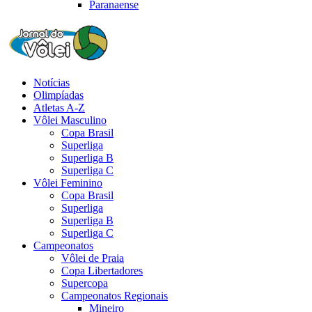
Paranaense
Notícias
Olimpíadas
Atletas A-Z
Vôlei Masculino
Copa Brasil
Superliga
Superliga B
Superliga C
Vôlei Feminino
Copa Brasil
Superliga
Superliga B
Superliga C
Campeonatos
Vôlei de Praia
Copa Libertadores
Supercopa
Campeonatos Regionais
Mineiro