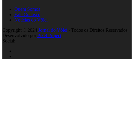
Quem Somos
Fale Conosco
Notícias do Vôlei
Copyright © 2024
Jornal do Vôlei
- Todos os Direitos Reservados.
Desenvolvido por
Pixel Project
Social: