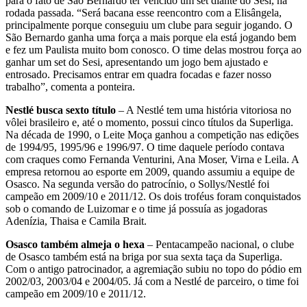
para o fato de São Bernardo ter vencido um set diante do Sesi, na
rodada passada. “Será bacana esse reencontro com a Elisângela,
principalmente porque conseguiu um clube para seguir jogando. O
São Bernardo ganha uma força a mais porque ela está jogando bem
e fez um Paulista muito bom conosco. O time delas mostrou força ao
ganhar um set do Sesi, apresentando um jogo bem ajustado e
entrosado. Precisamos entrar em quadra focadas e fazer nosso
trabalho”, comenta a ponteira.
Nestlé busca sexto título
– A Nestlé tem uma história vitoriosa no
vôlei brasileiro e, até o momento, possui cinco títulos da Superliga.
Na década de 1990, o Leite Moça ganhou a competição nas edições
de 1994/95, 1995/96 e 1996/97. O time daquele período contava
com craques como Fernanda Venturini, Ana Moser, Virna e Leila. A
empresa retornou ao esporte em 2009, quando assumiu a equipe de
Osasco. Na segunda versão do patrocínio, o Sollys/Nestlé foi
campeão em 2009/10 e 2011/12. Os dois troféus foram conquistados
sob o comando de Luizomar e o time já possuía as jogadoras
Adenízia, Thaisa e Camila Brait.
Osasco também almeja o hexa
– Pentacampeão nacional, o clube
de Osasco também está na briga por sua sexta taça da Superliga.
Com o antigo patrocinador, a agremiação subiu no topo do pódio em
2002/03, 2003/04 e 2004/05. Já com a Nestlé de parceiro, o time foi
campeão em 2009/10 e 2011/12.