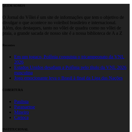
Share
QUEM SOMOS
O Jornal do Vôlei é um site de informações que tem o objetivo de
divulgar o que acontece no voleibol brasileiro e internacional.
Além, dos destaques, tanto no vôlei de quadra como no vôlei de
praia, a grande sacada de nosso site é a nossa biblioteca de A a Z
Recentes
Em um jogaço, Polônia conquista o tricampeonato da VNL
2026
Estados Unidos desafiam a Polônia pelo título da VNL 2026
masculina
Jogo emocionante leva o Brasil à final da Liga das Nações
COBERTURA
Paulista
Paranaense
Mineiro
Carioca
INSTITUCIONAL