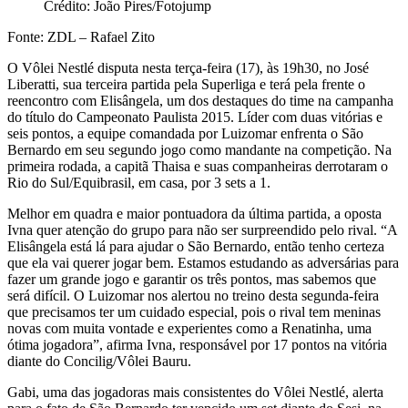
Crédito: João Pires/Fotojump
Fonte: ZDL – Rafael Zito
O Vôlei Nestlé disputa nesta terça-feira (17), às 19h30, no José
Liberatti, sua terceira partida pela Superliga e terá pela frente o
reencontro com Elisângela, um dos destaques do time na campanha
do título do Campeonato Paulista 2015. Líder com duas vitórias e
seis pontos, a equipe comandada por Luizomar enfrenta o São
Bernardo em seu segundo jogo como mandante na competição. Na
primeira rodada, a capitã Thaisa e suas companheiras derrotaram o
Rio do Sul/Equibrasil, em casa, por 3 sets a 1.
Melhor em quadra e maior pontuadora da última partida, a oposta
Ivna quer atenção do grupo para não ser surpreendido pelo rival. “A
Elisângela está lá para ajudar o São Bernardo, então tenho certeza
que ela vai querer jogar bem. Estamos estudando as adversárias para
fazer um grande jogo e garantir os três pontos, mas sabemos que
será difícil. O Luizomar nos alertou no treino desta segunda-feira
que precisamos ter um cuidado especial, pois o rival tem meninas
novas com muita vontade e experientes como a Renatinha, uma
ótima jogadora”, afirma Ivna, responsável por 17 pontos na vitória
diante do Concilig/Vôlei Bauru.
Gabi, uma das jogadoras mais consistentes do Vôlei Nestlé, alerta