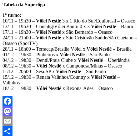
Tabela da Superliga
1º turno:
10/11 – 19h30 –
Vôlei Nestlé
3 x 1 Rio do Sul/Equibrasil – Osasco
13/11 – 19h30 – Concilig/Vôlei Bauru 0 x 3
Vôlei Nestlé
– Bauru
17/11 – 19h30 –
Vôlei Nestlé
x São Bernardo – Osasco
24/11 – 21h00 –
Vôlei Nestlé
x São Cristóvão Saúde/São Caetano –
Osasco (SporTV)
28/11 – 18h00 – Terracap/Brasília Vôlei x
Vôlei Nestlé
– Brasília
01/12 – 19h30 – Pinheiros x
Vôlei Nestlé
– São Paulo
04/12 – 19h30 – Dentil/Praia Clube x
Vôlei Nestlé
– Uberlândia
08/12 – 19h30 –
Vôlei Nestlé
x Camponesa/Minas – Osasco
11/12 – 20h00 – Sesi-SP x
Vôlei Nestlé
– São Paulo
15/12 – 19h30 – Renata Valinhos/Country x
Vôlei Nestlé
–
Valinhos
18/12 – 19h30 –
Vôlei Nestlé
x Rexona-Ades – Osasco
Facebook
Mastodon
Email