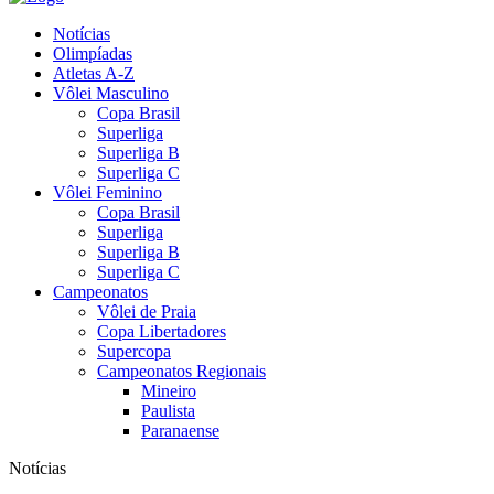
Notícias
Olimpíadas
Atletas A-Z
Vôlei Masculino
Copa Brasil
Superliga
Superliga B
Superliga C
Vôlei Feminino
Copa Brasil
Superliga
Superliga B
Superliga C
Campeonatos
Vôlei de Praia
Copa Libertadores
Supercopa
Campeonatos Regionais
Mineiro
Paulista
Paranaense
Notícias