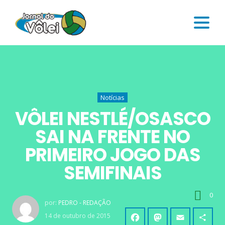
Notícias
VÔLEI NESTLÉ/OSASCO
SAI NA FRENTE NO
PRIMEIRO JOGO DAS
SEMIFINAIS
0
por:
PEDRO - REDAÇÃO
14 de outubro de 2015