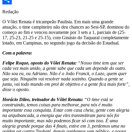
Share
Redação
O Vôlei Renata é tricampeão Paulista. Em mais uma grande
atuação, o time campineiro não deu chances ao Sesi-SP, dominou do
começo ao fim e venceu novamente por 3 sets a 1, parciais de (25-
17, 25-23, 21-25 e 25-15), com Ginásio do Taquaral completamente
lotado, em Campinas, no segundo jogo da decisão do Estadual.
Com a palavra:
Felipe Roque, oposto do Vôlei Renata:
“Nosso time tem que ser
cada vez mais unido, a gente sabe que cada um depende do outro.
Não sou eu, ou Adriano. Não é o João Franck, o Lazo, quem quer
que seja. Ninguém vai resolver nada sozinho. Quando a gente se
junta, vai todo mundo em prol de objetivo e a gente fica mais forte”,
disse o oposto.
Horácio Dileo, treinador do Vôlei Renata:
“O time está se
construindo, temos coisas para melhorar, para nós é muito
importante essa conquista. Estar com casa cheia, gente com alegria
na arquibancada, a energia que eles transmitiram para nós foi
muito importante, mas não podemos ficar só com isso. É uma
alegria grande porque das 4 finais, estive em 3, perdemos uma no
golden set contra Taubaté, depois ganhamos sem público, e agora