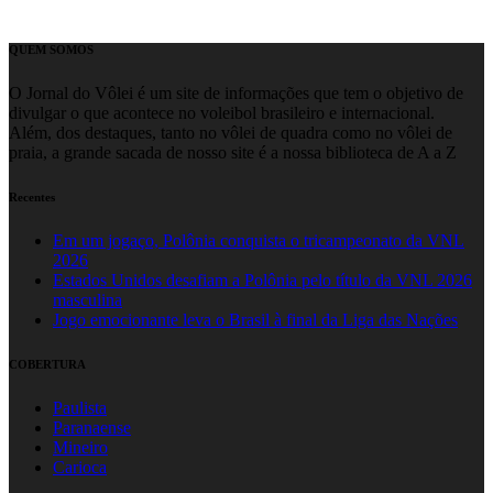
QUEM SOMOS
O Jornal do Vôlei é um site de informações que tem o objetivo de
divulgar o que acontece no voleibol brasileiro e internacional.
Além, dos destaques, tanto no vôlei de quadra como no vôlei de
praia, a grande sacada de nosso site é a nossa biblioteca de A a Z
Recentes
Em um jogaço, Polônia conquista o tricampeonato da VNL
2026
Estados Unidos desafiam a Polônia pelo título da VNL 2026
masculina
Jogo emocionante leva o Brasil à final da Liga das Nações
COBERTURA
Paulista
Paranaense
Mineiro
Carioca