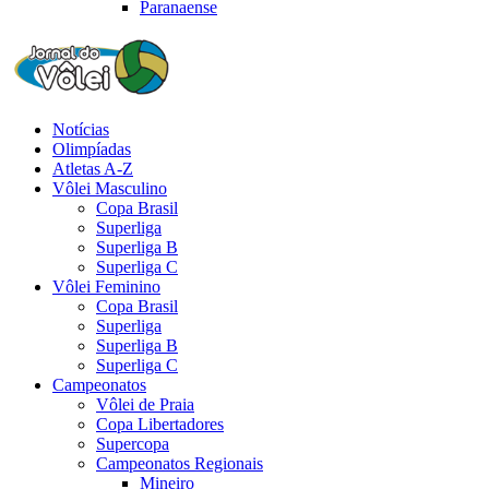
Paranaense
Notícias
Olimpíadas
Atletas A-Z
Vôlei Masculino
Copa Brasil
Superliga
Superliga B
Superliga C
Vôlei Feminino
Copa Brasil
Superliga
Superliga B
Superliga C
Campeonatos
Vôlei de Praia
Copa Libertadores
Supercopa
Campeonatos Regionais
Mineiro