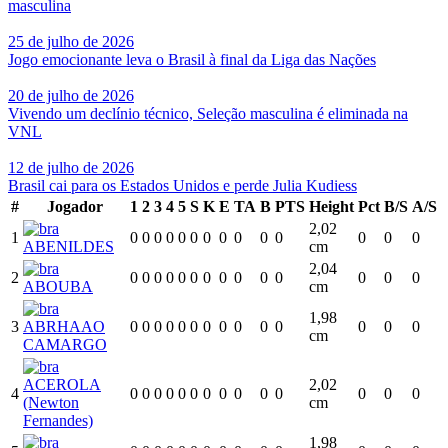
masculina
25 de julho de 2026
Jogo emocionante leva o Brasil à final da Liga das Nações
20 de julho de 2026
Vivendo um declínio técnico, Seleção masculina é eliminada na
VNL
12 de julho de 2026
Brasil cai para os Estados Unidos e perde Julia Kudiess
#
Jogador
1
2
3
4
5
S
K
E
TA
B
PTS
Height
Pct
B/S
A/S
2,02
1
0
0
0
0
0
0
0
0
0
0
0
0
0
0
ABENILDES
cm
2,04
2
0
0
0
0
0
0
0
0
0
0
0
0
0
0
ABOUBA
cm
1,98
3
ABRHAAO
0
0
0
0
0
0
0
0
0
0
0
0
0
0
cm
CAMARGO
ACEROLA
2,02
4
0
0
0
0
0
0
0
0
0
0
0
0
0
0
(Newton
cm
Fernandes)
1,98