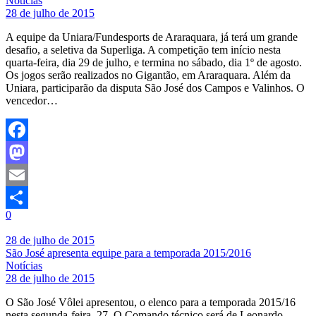
Notícias
28 de julho de 2015
A equipe da Uniara/Fundesports de Araraquara, já terá um grande
desafio, a seletiva da Superliga. A competição tem início nesta
quarta-feira, dia 29 de julho, e termina no sábado, dia 1º de agosto.
Os jogos serão realizados no Gigantão, em Araraquara. Além da
Uniara, participarão da disputa São José dos Campos e Valinhos. O
vencedor…
Facebook
Mastodon
Email
0
Share
28 de julho de 2015
São José apresenta equipe para a temporada 2015/2016
Notícias
28 de julho de 2015
O São José Vôlei apresentou, o elenco para a temporada 2015/16
nesta segunda-feira, 27. O Comando técnico será de Leonardo