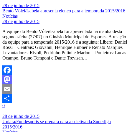
28 de julho de 2015
Bento Vôlei/Isabela apresenta elenco para a temporada 2015/2016
Notícias
28 de julho de 2015
A equipe do Bento Vôlei/Isabela foi apresentada na manhã desta
segunda-feira (27/07) no Ginásio Municipal de Esportes. A relação
da equipe para a temporada 2015/2016 é a seguinte: Líbero: Daniel
Rossi – Centrais: Giovanni, Henrique Hübner e Renato Marques –
Levantadores: Rivoli, Pedrinho Putini e Marlon – Ponteiros: Lucas
Ocampo, Bruno Temponi e Dante Trevisan…
Facebook
Mastodon
Email
0
Share
28 de julho de 2015
Uniara/Fundesports se prepara para a seletiva da Superliga
2015/2016