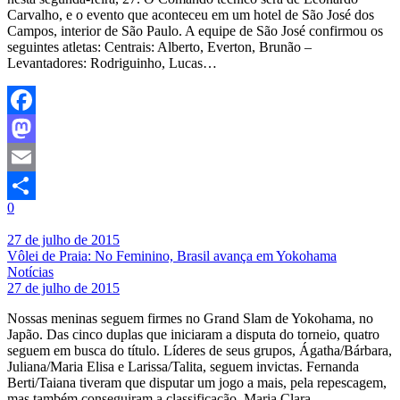
Carvalho, e o evento que aconteceu em um hotel de São José dos
Campos, interior de São Paulo. A equipe de São José confirmou os
seguintes atletas: Centrais: Alberto, Everton, Brunão –
Levantadores: Rodriguinho, Lucas…
Facebook
Mastodon
Email
0
Share
27 de julho de 2015
Vôlei de Praia: No Feminino, Brasil avança em Yokohama
Notícias
27 de julho de 2015
Nossas meninas seguem firmes no Grand Slam de Yokohama, no
Japão. Das cinco duplas que iniciaram a disputa do torneio, quatro
seguem em busca do título. Líderes de seus grupos, Ágatha/Bárbara,
Juliana/Maria Elisa e Larissa/Talita, seguem invictas. Fernanda
Berti/Taiana tiveram que disputar um jogo a mais, pela repescagem,
mas também conseguiram a classificação. Maria Clara…