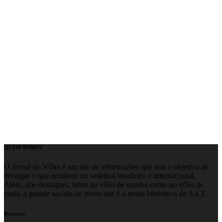
QUEM SOMOS
O Jornal do Vôlei é um site de informações que tem o objetivo de
divulgar o que acontece no voleibol brasileiro e internacional.
Além, dos destaques, tanto no vôlei de quadra como no vôlei de
praia, a grande sacada de nosso site é a nossa biblioteca de A a Z
Recentes