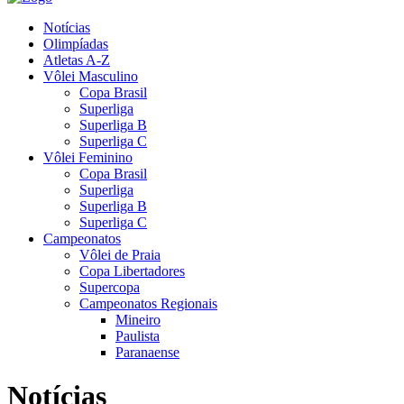
Notícias
Olimpíadas
Atletas A-Z
Vôlei Masculino
Copa Brasil
Superliga
Superliga B
Superliga C
Vôlei Feminino
Copa Brasil
Superliga
Superliga B
Superliga C
Campeonatos
Vôlei de Praia
Copa Libertadores
Supercopa
Campeonatos Regionais
Mineiro
Paulista
Paranaense
Notícias