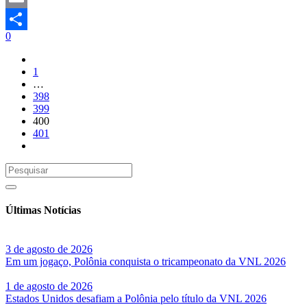
Email
0
Share
1
…
398
399
400
401
Últimas Notícias
3 de agosto de 2026
Em um jogaço, Polônia conquista o tricampeonato da VNL 2026
1 de agosto de 2026
Estados Unidos desafiam a Polônia pelo título da VNL 2026