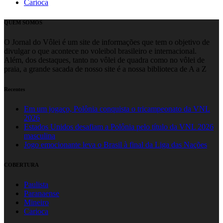
Carioca
QUEM SOMOS
O Jornal do Vôlei é um site de informações que tem o objetivo de
divulgar o que acontece no voleibol brasileiro e internacional.
Além, dos destaques, tanto no vôlei de quadra como no vôlei de
praia, a grande sacada de nosso site é a nossa biblioteca de A a Z
Recentes
Em um jogaço, Polônia conquista o tricampeonato da VNL
2026
Estados Unidos desafiam a Polônia pelo título da VNL 2026
masculina
Jogo emocionante leva o Brasil à final da Liga das Nações
COBERTURA
Paulista
Paranaense
Mineiro
Carioca