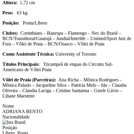
Altura:
1,72 cm
Peso:
63 kg
Posição:
Ponta/Líbero
Clubes:
Corinthians – Banespa – Flamengo – Nec do Brasil –
BCN/Translitoral/Guarujá – Jundiaí/Interlife – Unimed/Sport Juiz de
Fora – Vôlei de Praia – BCN/Osasco – Vôlei de Praia
Como Assistente Técnica:
University of Toronto
Títulos Principais:
Tricampeã de etapas do Circuito Sul-
Americano de Vôlei Praia
Vôlei de Praia (Parceiras):
Ana Richa – Mônica Rodrigues –
Mônica Paludo – Jacqueline Silva – Patricia Melo – Ida – Claudia
Oliveira – Claudia Laciga – Cristine Santanna – Gisele Gávio –
Liliane Maestrini
Nome
ADRIANA BENTO
Nacionalidade
Brasil
Posição
Líbero, Ponta