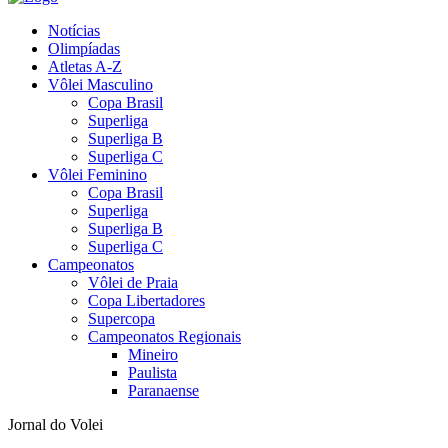
Notícias
Olimpíadas
Atletas A-Z
Vôlei Masculino
Copa Brasil
Superliga
Superliga B
Superliga C
Vôlei Feminino
Copa Brasil
Superliga
Superliga B
Superliga C
Campeonatos
Vôlei de Praia
Copa Libertadores
Supercopa
Campeonatos Regionais
Mineiro
Paulista
Paranaense
Jornal do Volei