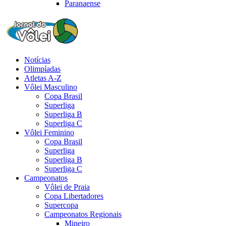
Paranaense
Notícias
Olimpíadas
Atletas A-Z
Vôlei Masculino
Copa Brasil
Superliga
Superliga B
Superliga C
Vôlei Feminino
Copa Brasil
Superliga
Superliga B
Superliga C
Campeonatos
Vôlei de Praia
Copa Libertadores
Supercopa
Campeonatos Regionais
Mineiro