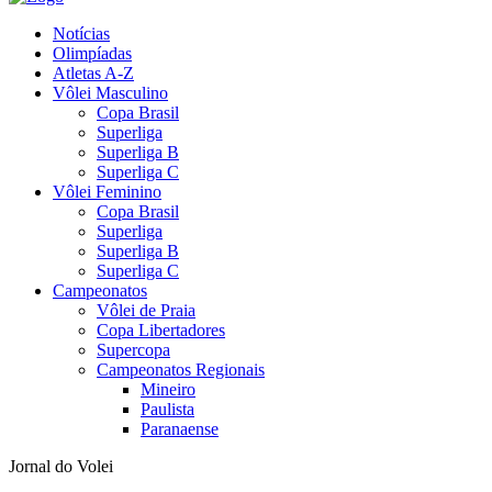
Notícias
Olimpíadas
Atletas A-Z
Vôlei Masculino
Copa Brasil
Superliga
Superliga B
Superliga C
Vôlei Feminino
Copa Brasil
Superliga
Superliga B
Superliga C
Campeonatos
Vôlei de Praia
Copa Libertadores
Supercopa
Campeonatos Regionais
Mineiro
Paulista
Paranaense
Jornal do Volei