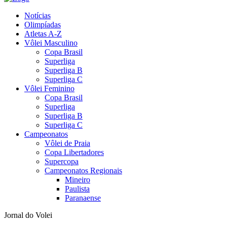
Notícias
Olimpíadas
Atletas A-Z
Vôlei Masculino
Copa Brasil
Superliga
Superliga B
Superliga C
Vôlei Feminino
Copa Brasil
Superliga
Superliga B
Superliga C
Campeonatos
Vôlei de Praia
Copa Libertadores
Supercopa
Campeonatos Regionais
Mineiro
Paulista
Paranaense
Jornal do Volei