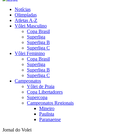
Notícias
Olimpíadas
Atletas A-Z
Vôlei Masculino
Copa Brasil
Superliga
Superliga B
Superliga C
Vôlei Feminino
Copa Brasil
Superliga
Superliga B
Superliga C
Campeonatos
Vôlei de Praia
Copa Libertadores
Supercopa
Campeonatos Regionais
Mineiro
Paulista
Paranaense
Jornal do Volei