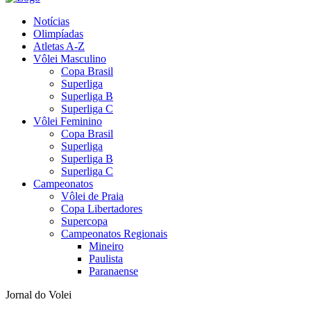
Notícias
Olimpíadas
Atletas A-Z
Vôlei Masculino
Copa Brasil
Superliga
Superliga B
Superliga C
Vôlei Feminino
Copa Brasil
Superliga
Superliga B
Superliga C
Campeonatos
Vôlei de Praia
Copa Libertadores
Supercopa
Campeonatos Regionais
Mineiro
Paulista
Paranaense
Jornal do Volei