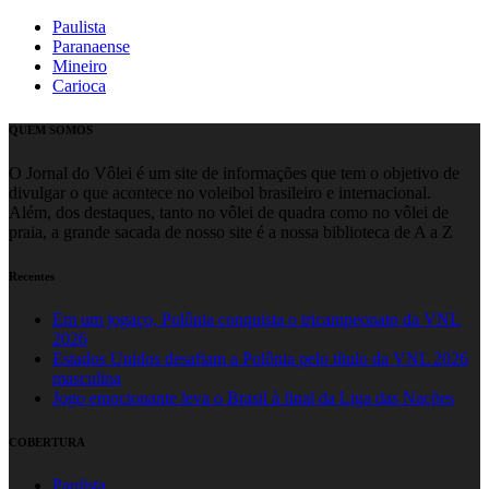
Paulista
Paranaense
Mineiro
Carioca
QUEM SOMOS
O Jornal do Vôlei é um site de informações que tem o objetivo de
divulgar o que acontece no voleibol brasileiro e internacional.
Além, dos destaques, tanto no vôlei de quadra como no vôlei de
praia, a grande sacada de nosso site é a nossa biblioteca de A a Z
Recentes
Em um jogaço, Polônia conquista o tricampeonato da VNL
2026
Estados Unidos desafiam a Polônia pelo título da VNL 2026
masculina
Jogo emocionante leva o Brasil à final da Liga das Nações
COBERTURA
Paulista