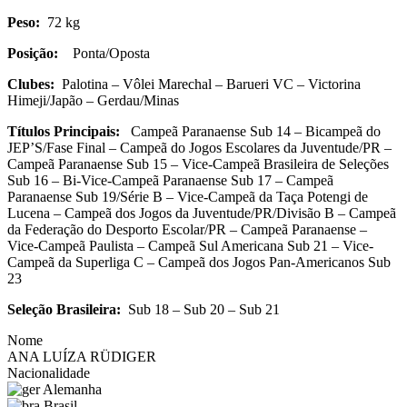
Peso:
72 kg
Posição:
Ponta/Oposta
Clubes:
Palotina – Vôlei Marechal – Barueri VC – Victorina
Himeji/Japão – Gerdau/Minas
Títulos Principais:
Campeã Paranaense Sub 14 – Bicampeã do
JEP’S/Fase Final – Campeã do Jogos Escolares da Juventude/PR –
Campeã Paranaense Sub 15 – Vice-Campeã Brasileira de Seleções
Sub 16 – Bi-Vice-Campeã Paranaense Sub 17 – Campeã
Paranaense Sub 19/Série B – Vice-Campeã da Taça Potengi de
Lucena – Campeã dos Jogos da Juventude/PR/Divisão B – Campeã
da Federação do Desporto Escolar/PR – Campeã Paranaense –
Vice-Campeã Paulista – Campeã Sul Americana Sub 21 – Vice-
Campeã da Superliga C – Campeã dos Jogos Pan-Americanos Sub
23
Seleção Brasileira:
Sub 18 – Sub 20 – Sub 21
Nome
ANA LUÍZA RÜDIGER
Nacionalidade
Alemanha
Brasil