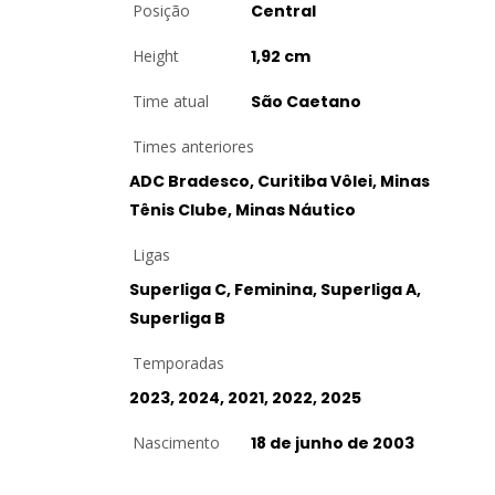
Posição
Central
Height
1,92 cm
Time atual
São Caetano
Times anteriores
ADC Bradesco, Curitiba Vôlei, Minas
Tênis Clube, Minas Náutico
Ligas
Superliga C, Feminina, Superliga A,
Superliga B
Temporadas
2023, 2024, 2021, 2022, 2025
Nascimento
18 de junho de 2003