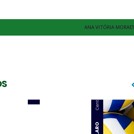
Central
ANA VITÓRIA MORAE
SOL (SOLANGE BORGES)
OS
Central