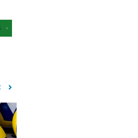
S
Central
Central