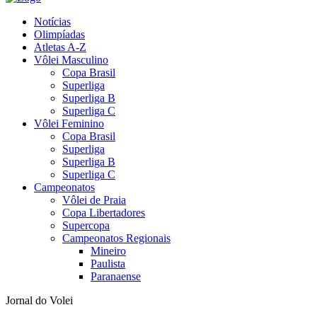
Notícias
Olimpíadas
Atletas A-Z
Vôlei Masculino
Copa Brasil
Superliga
Superliga B
Superliga C
Vôlei Feminino
Copa Brasil
Superliga
Superliga B
Superliga C
Campeonatos
Vôlei de Praia
Copa Libertadores
Supercopa
Campeonatos Regionais
Mineiro
Paulista
Paranaense
Jornal do Volei