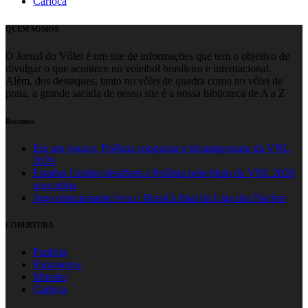
Carioca
QUEM SOMOS
O Jornal do Vôlei é um site de informações que tem o objetivo de
divulgar o que acontece no voleibol brasileiro e internacional.
Além, dos destaques, tanto no vôlei de quadra como no vôlei de
praia, a grande sacada de nosso site é a nossa biblioteca de A a Z
Recentes
Em um jogaço, Polônia conquista o tricampeonato da VNL
2026
Estados Unidos desafiam a Polônia pelo título da VNL 2026
masculina
Jogo emocionante leva o Brasil à final da Liga das Nações
COBERTURA
Paulista
Paranaense
Mineiro
Carioca