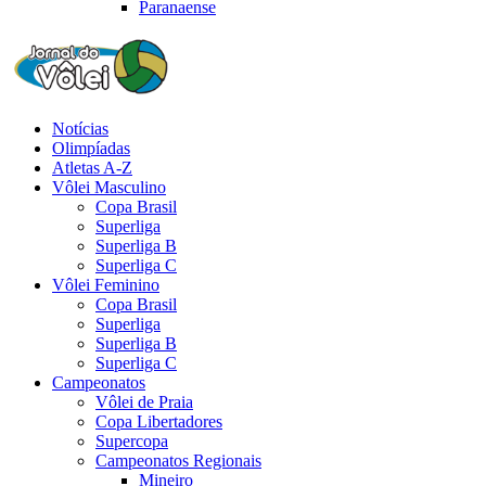
Paranaense
Notícias
Olimpíadas
Atletas A-Z
Vôlei Masculino
Copa Brasil
Superliga
Superliga B
Superliga C
Vôlei Feminino
Copa Brasil
Superliga
Superliga B
Superliga C
Campeonatos
Vôlei de Praia
Copa Libertadores
Supercopa
Campeonatos Regionais
Mineiro