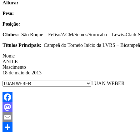
Altura:
Peso:
Posição:
Clubes:
São Roque – Fefiso/ACM/Semes/Sorocaba – Lewis-Clark S
Títulos Principais:
Campeã do Torneio Início da LVRS – Bicampeã 
Nome
ANILE
Nascimento
18 de maio de 2013
LUAN WEBER
Facebook
Mastodon
Email
Share