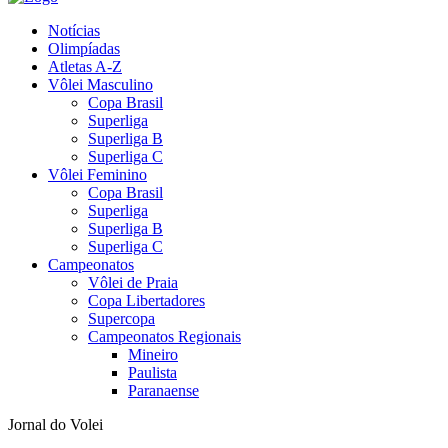
Notícias
Olimpíadas
Atletas A-Z
Vôlei Masculino
Copa Brasil
Superliga
Superliga B
Superliga C
Vôlei Feminino
Copa Brasil
Superliga
Superliga B
Superliga C
Campeonatos
Vôlei de Praia
Copa Libertadores
Supercopa
Campeonatos Regionais
Mineiro
Paulista
Paranaense
Jornal do Volei