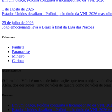
Em um jogaço, Polônia conquista o tricampeonato da VNL 2026
1 de agosto de 2026
Estados Unidos desafiam a Polônia pelo título da VNL 2026 masculi
25 de julho de 2026
Jogo emocionante leva o Brasil à final da Liga das Nações
Cobertura
Paulista
Paranaense
Mineiro
Carioca
QUEM SOMOS
O Jornal do Vôlei é um site de informações que tem o objetivo de divul
Além, dos destaques, tanto no vôlei de quadra como no vôlei de praia,
Recentes
Em um jogaço, Polônia conquista o tricampeonato da VNL 20
Estados Unidos desafiam a Polônia pelo título da VNL 2026 m