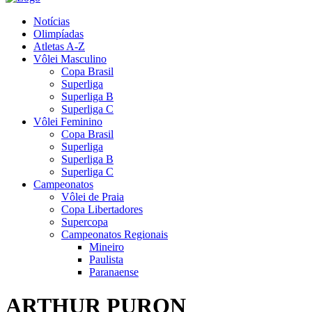
Notícias
Olimpíadas
Atletas A-Z
Vôlei Masculino
Copa Brasil
Superliga
Superliga B
Superliga C
Vôlei Feminino
Copa Brasil
Superliga
Superliga B
Superliga C
Campeonatos
Vôlei de Praia
Copa Libertadores
Supercopa
Campeonatos Regionais
Mineiro
Paulista
Paranaense
ARTHUR PURON