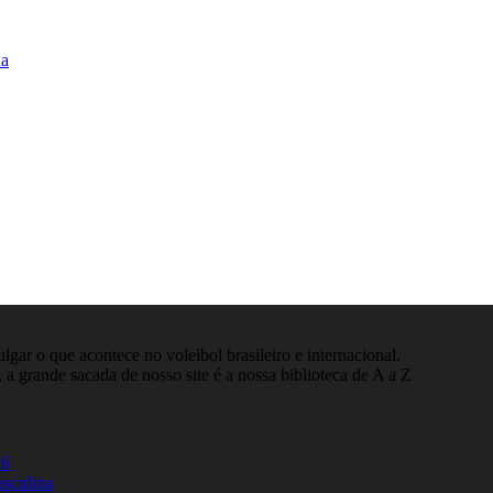
na
gar o que acontece no voleibol brasileiro e internacional.
 a grande sacada de nosso site é a nossa biblioteca de A a Z
26
asculina