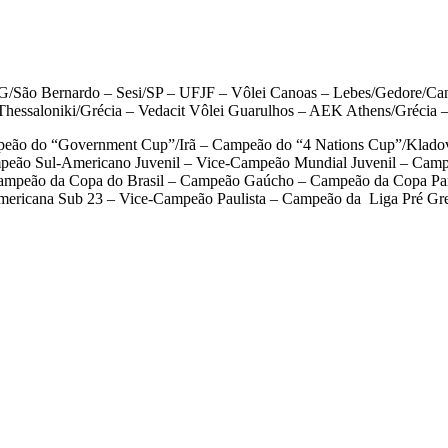
G/São Bernardo –
Sesi/SP – UFJF – Vôlei Canoas – Lebes/Gedore/Ca
hessaloniki/Grécia – Vedacit Vôlei Guarulhos – AEK Athens/Grécia 
ão do “Government Cup”/Irã – Campeão do “4 Nations Cup”/Kladovo 
peão Sul-Americano Juvenil – Vice-Campeão Mundial Juvenil – Campeã
mpeão da Copa do Brasil – Campeão Gaúcho – Campeão da Copa Pan
ericana Sub 23 – Vice-Campeão Paulista – Campeão da Liga Pré Gre