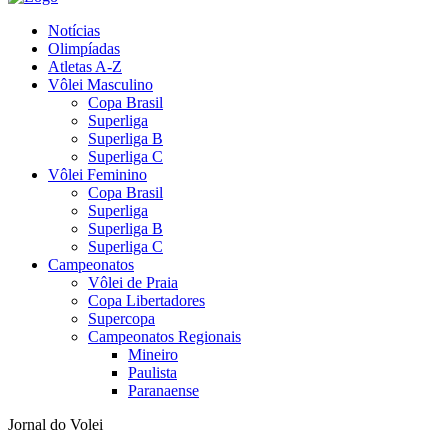
Notícias
Olimpíadas
Atletas A-Z
Vôlei Masculino
Copa Brasil
Superliga
Superliga B
Superliga C
Vôlei Feminino
Copa Brasil
Superliga
Superliga B
Superliga C
Campeonatos
Vôlei de Praia
Copa Libertadores
Supercopa
Campeonatos Regionais
Mineiro
Paulista
Paranaense
Jornal do Volei