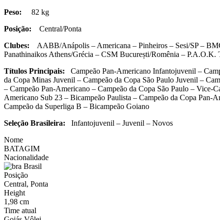
Peso:
82 kg
Posição:
Central/Ponta
Clubes:
AABB/Anápolis – Americana – Pinheiros – Sesi/SP – BM
Panathinaikos Athens/Grécia – CSM București/Romênia – P.A.O.K. T
Títulos Principais:
Campeão Pan-Americano Infantojuvenil – Campe
da Copa Minas Juvenil – Campeão da Copa São Paulo Juvenil – Cam
– Campeão Pan-Americano – Campeão da Copa São Paulo – Vice-Ca
Americano Sub 23 – Bicampeão Paulista – Campeão da Copa Pan-Am
Campeão da Superliga B – Bicampeão Goiano
Seleção Brasileira:
Infantojuvenil – Juvenil – Novos
Nome
BATAGIM
Nacionalidade
Brasil
Posição
Central, Ponta
Height
1,98 cm
Time atual
Goiás Vôlei