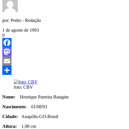
por:
Pedro - Redação
1 de agosto de 1993
0
Facebook
Mastodon
Email
Share
foto: CBV
Nome:
Henrique Parreira Batagim
Nascimento:
01/08/93
Cidade:
Anapólis-GO-Brasil
Altura:
1,98 cm