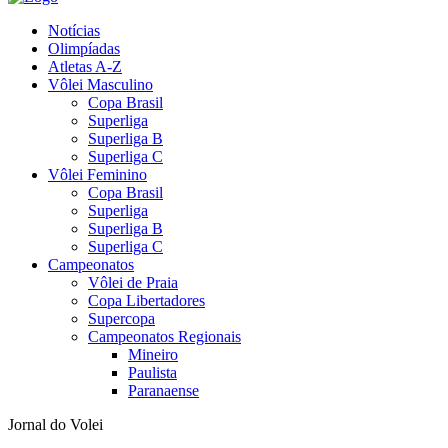
Notícias
Olimpíadas
Atletas A-Z
Vôlei Masculino
Copa Brasil
Superliga
Superliga B
Superliga C
Vôlei Feminino
Copa Brasil
Superliga
Superliga B
Superliga C
Campeonatos
Vôlei de Praia
Copa Libertadores
Supercopa
Campeonatos Regionais
Mineiro
Paulista
Paranaense
Jornal do Volei