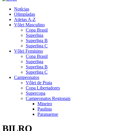
Notícias
Olimpíadas
Atletas A-Z
Vôlei Masculino
Copa Brasil
Superliga
Superliga B
Superliga C
Vôlei Feminino
Copa Brasil
Superliga
Superliga B
Superliga C
Campeonatos
Vôlei de Praia
Copa Libertadores
Supercopa
Campeonatos Regionais
Mineiro
Paulista
Paranaense
BILRO