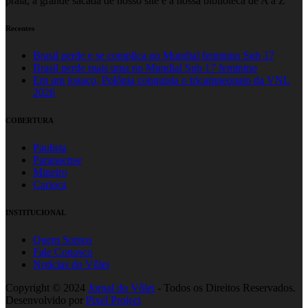
praia, a grande sacada de nosso site é a nossa biblioteca de A a Z
Recentes
Brasil perde e se complica no Mundial feminino Sub 17
Brasil perde mais uma no Mundial Sub 17 feminino
Em um jogaço, Polônia conquista o tricampeonato da VNL
2026
COBERTURA
Paulista
Paranaense
Mineiro
Carioca
INSTITUCIONAL
Quem Somos
Fale Conosco
Notícias do Vôlei
Copyright © 2024
Jornal do Vôlei
- Todos os Direitos Reservados.
Desenvolvido por
Pixel Project