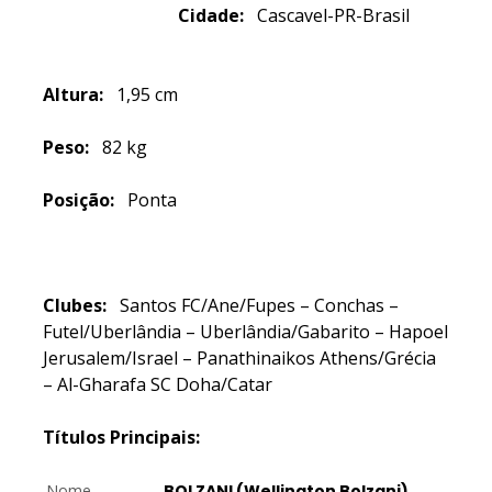
Cidade:
Cascavel-PR-Brasil
Altura:
1,95 cm
Peso:
82 kg
Posição:
Ponta
Clubes:
Santos FC/Ane/Fupes – Conchas –
Futel/Uberlândia – Uberlândia/Gabarito – Hapoel
Jerusalem/Israel – Panathinaikos Athens/Grécia
– Al-Gharafa SC Doha/Catar
Títulos Principais:
Nome
BOLZANI (Wellington Bolzani)