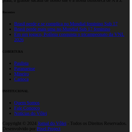
praia, a grande sacada de nosso site é a nossa biblioteca de A a Z
Recentes
Brasil perde e se complica no Mundial feminino Sub 17
Brasil perde mais uma no Mundial Sub 17 feminino
Em um jogaço, Polônia conquista o tricampeonato da VNL
2026
COBERTURA
Paulista
Paranaense
Mineiro
Carioca
INSTITUCIONAL
Quem Somos
Fale Conosco
Notícias do Vôlei
Copyright © 2024
Jornal do Vôlei
- Todos os Direitos Reservados.
Desenvolvido por
Pixel Project