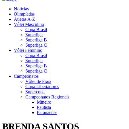
Notícias
Olimpíadas
Atletas A-Z
Vôlei Masculino
Copa Brasil
Superliga
Superliga B
Superliga C
Vôlei Feminino
Copa Brasil
Superliga
Superliga B
Superliga C
Campeonatos
Vôlei de Praia
Copa Libertadores
Supercopa
Campeonatos Regionais
Mineiro
Paulista
Paranaense
BRENDA SANTOS