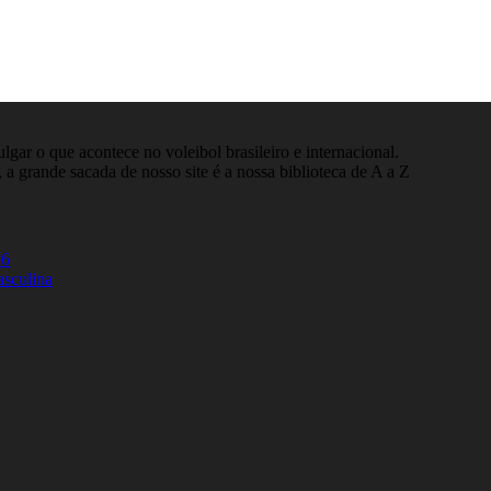
gar o que acontece no voleibol brasileiro e internacional.
 a grande sacada de nosso site é a nossa biblioteca de A a Z
26
asculina