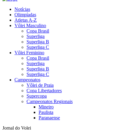
Notícias
Olimpíadas
Atletas A-Z
Vôlei Masculino
Copa Brasil
Superliga
Superliga B
Superliga C
Vôlei Feminino
Copa Brasil
Superliga
Superliga B
Superliga C
Campeonatos
Vôlei de Praia
Copa Libertadores
Supercopa
Campeonatos Regionais
Mineiro
Paulista
Paranaense
Jornal do Volei