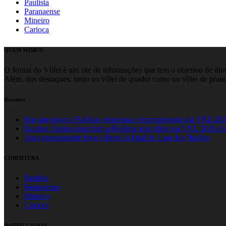
Paulista
Paranaense
Mineiro
Carioca
QUEM SOMOS
O Jornal do Vôlei é um site de informações que tem o objetivo de divul
Além, dos destaques, tanto no vôlei de quadra como no vôlei de praia,
Recentes
Em um jogaço, Polônia conquista o tricampeonato da VNL 20
Estados Unidos desafiam a Polônia pelo título da VNL 2026 m
Jogo emocionante leva o Brasil à final da Liga das Nações
COBERTURA
Paulista
Paranaense
Mineiro
Carioca
INSTITUCIONAL