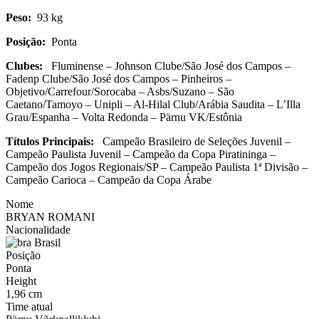
Peso:
93 kg
Posição:
Ponta
Clubes:
Fluminense – Johnson Clube/São José dos Campos –
Fadenp Clube/São José dos Campos – Pinheiros –
Objetivo/Carrefour/Sorocaba – Asbs/Suzano – São
Caetano/Tamoyo – Unipli – Al-Hilal Club/Arábia Saudita – L’Illa
Grau/Espanha – Volta Redonda – Pärnu VK/Estônia
Títulos
Principais:
Campeão Brasileiro de Seleções Juvenil –
Campeão Paulista Juvenil – Campeão da Copa Piratininga –
Campeão dos Jogos Regionais/SP – Campeão Paulista 1ª Divisão –
Campeão Carioca – Campeão da Copa Árabe
Nome
BRYAN ROMANI
Nacionalidade
Brasil
Posição
Ponta
Height
1,96 cm
Time atual