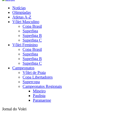
Notícias
Olimpíadas
Atletas A-Z
Vôlei Masculino
Copa Brasil
Superliga
Superliga B
Superliga C
Vôlei Feminino
Copa Brasil
Superliga
Superliga B
Superliga C
Campeonatos
Vôlei de Praia
Copa Libertadores
Supercopa
Campeonatos Regionais
Mineiro
Paulista
Paranaense
Jornal do Volei