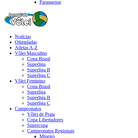
Paranaense
Notícias
Olimpíadas
Atletas A-Z
Vôlei Masculino
Copa Brasil
Superliga
Superliga B
Superliga C
Vôlei Feminino
Copa Brasil
Superliga
Superliga B
Superliga C
Campeonatos
Vôlei de Praia
Copa Libertadores
Supercopa
Campeonatos Regionais
Mineiro