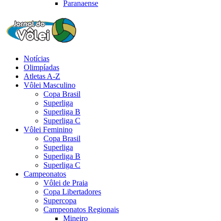
Paranaense
Notícias
Olimpíadas
Atletas A-Z
Vôlei Masculino
Copa Brasil
Superliga
Superliga B
Superliga C
Vôlei Feminino
Copa Brasil
Superliga
Superliga B
Superliga C
Campeonatos
Vôlei de Praia
Copa Libertadores
Supercopa
Campeonatos Regionais
Mineiro