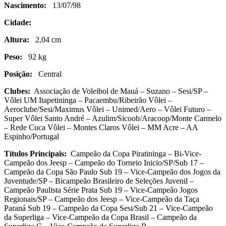
Nascimento:
13/07/98
Cidade:
Altura:
2,04 cm
Peso:
92 kg
Posição:
Central
Clubes:
Associação de Voleibol de Mauá – Suzano – Sesi/SP –
Vôlei UM Itapetininga – Pacaembu/Ribeirão Vôlei –
Aeroclube/Sesi/Maximus Vôlei – Unimed/Aero – Vôlei Futuro –
Super Vôlei Santo André – Azulim/Sicoob/Aracoop/Monte Carmelo
– Rede Cuca Vôlei – Montes Claros Vôlei – MM Acre – AA
Espinho/Portugal
Títulos Principais:
Campeão da Copa Piratininga – Bi-Vice-
Campeão dos Jeesp – Campeão do Torneio Inicio/SP/Sub 17 –
Campeão da Copa São Paulo Sub 19 – Vice-Campeão dos Jogos da
Juventude/SP – Bicampeão Brasileiro de Seleções Juvenil –
Campeão Paulista Série Prata Sub 19 – Vice-Campeão Jogos
Regionais/SP – Campeão dos Jeesp – Vice-Campeão da Taça
Paraná Sub 19 – Campeão da Copa Sesi/Sub 21 – Vice-Campeão
da Superliga – Vice-Campeão da Copa Brasil – Campeão da