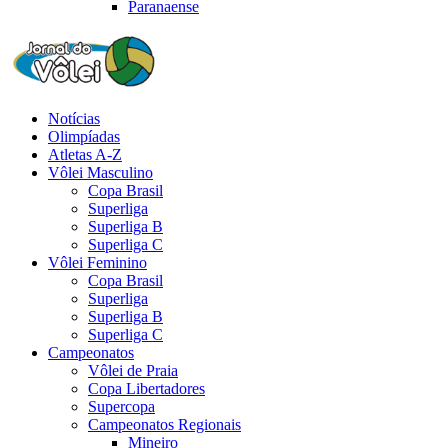
Paranaense
Notícias
Olimpíadas
Atletas A-Z
Vôlei Masculino
Copa Brasil
Superliga
Superliga B
Superliga C
Vôlei Feminino
Copa Brasil
Superliga
Superliga B
Superliga C
Campeonatos
Vôlei de Praia
Copa Libertadores
Supercopa
Campeonatos Regionais
Mineiro