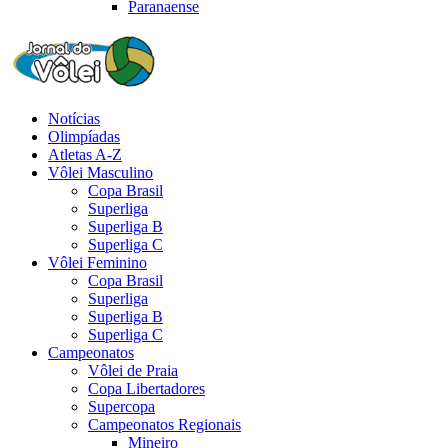
Paranaense
Notícias
Olimpíadas
Atletas A-Z
Vôlei Masculino
Copa Brasil
Superliga
Superliga B
Superliga C
Vôlei Feminino
Copa Brasil
Superliga
Superliga B
Superliga C
Campeonatos
Vôlei de Praia
Copa Libertadores
Supercopa
Campeonatos Regionais
Mineiro