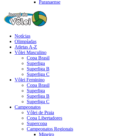
Paranaense
Notícias
Olimpíadas
Atletas A-Z
Vôlei Masculino
Copa Brasil
Superliga
Superliga B
Superliga C
Vôlei Feminino
Copa Brasil
Superliga
Superliga B
Superliga C
Campeonatos
Vôlei de Praia
Copa Libertadores
Supercopa
Campeonatos Regionais
Mineiro