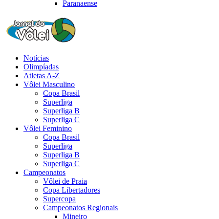
Paranaense
Notícias
Olimpíadas
Atletas A-Z
Vôlei Masculino
Copa Brasil
Superliga
Superliga B
Superliga C
Vôlei Feminino
Copa Brasil
Superliga
Superliga B
Superliga C
Campeonatos
Vôlei de Praia
Copa Libertadores
Supercopa
Campeonatos Regionais
Mineiro