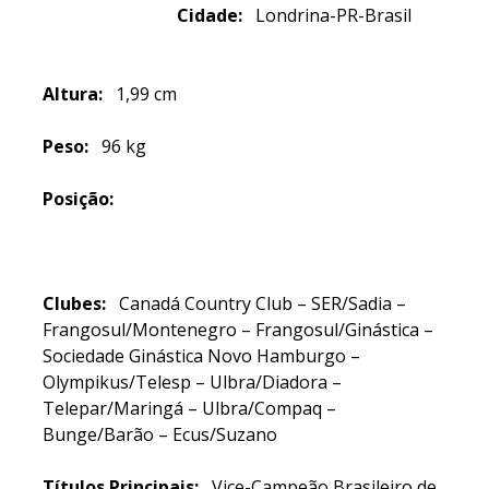
Cidade:
Londrina-PR-Brasil
Altura:
1,99 cm
Peso:
96 kg
Posição:
Clubes:
Canadá Country Club – SER/Sadia –
Frangosul/Montenegro – Frangosul/Ginástica –
Sociedade Ginástica Novo Hamburgo –
Olympikus/Telesp – Ulbra/Diadora –
Telepar/Maringá – Ulbra/Compaq –
Bunge/Barão – Ecus/Suzano
Títulos Principais:
Vice-Campeão Brasileiro de