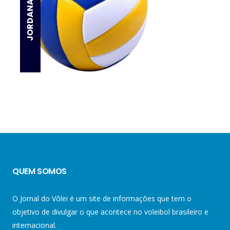
QUEM SOMOS
O Jornal do Vôlei é um site de informações que tem o
objetivo de divulgar o que acontece no voleibol brasileiro e
internacional.