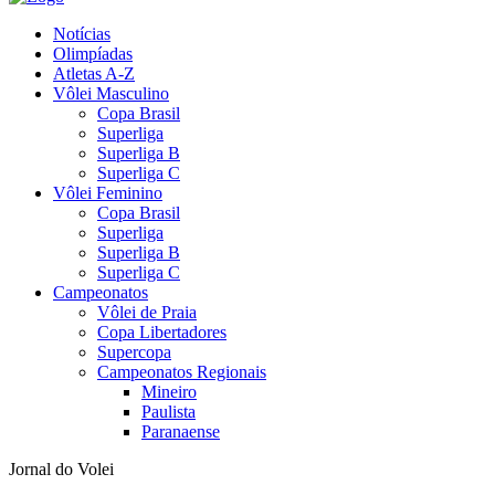
Notícias
Olimpíadas
Atletas A-Z
Vôlei Masculino
Copa Brasil
Superliga
Superliga B
Superliga C
Vôlei Feminino
Copa Brasil
Superliga
Superliga B
Superliga C
Campeonatos
Vôlei de Praia
Copa Libertadores
Supercopa
Campeonatos Regionais
Mineiro
Paulista
Paranaense
Jornal do Volei