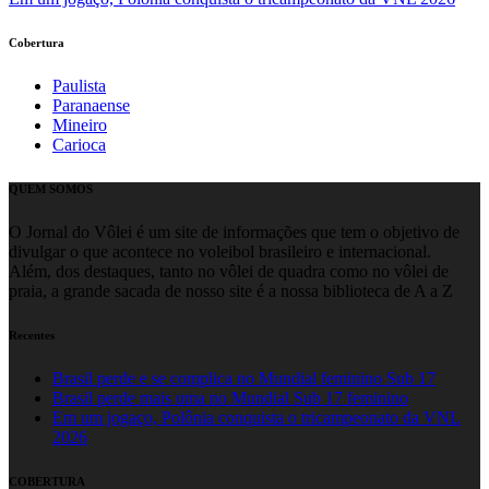
Cobertura
Paulista
Paranaense
Mineiro
Carioca
QUEM SOMOS
O Jornal do Vôlei é um site de informações que tem o objetivo de
divulgar o que acontece no voleibol brasileiro e internacional.
Além, dos destaques, tanto no vôlei de quadra como no vôlei de
praia, a grande sacada de nosso site é a nossa biblioteca de A a Z
Recentes
Brasil perde e se complica no Mundial feminino Sub 17
Brasil perde mais uma no Mundial Sub 17 feminino
Em um jogaço, Polônia conquista o tricampeonato da VNL
2026
COBERTURA