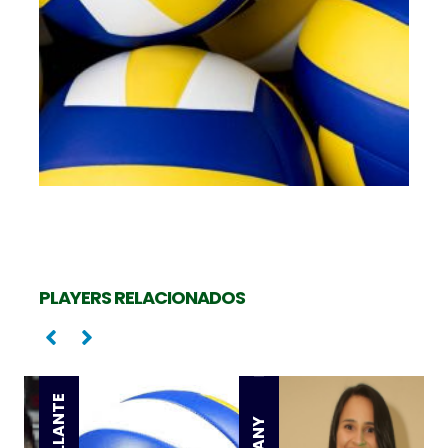
K
PLAYERS RELACIONADOS
Levantadora
Oposta