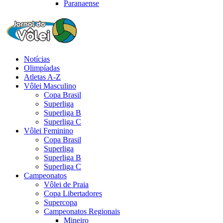
Paranaense
Notícias
Olimpíadas
Atletas A-Z
Vôlei Masculino
Copa Brasil
Superliga
Superliga B
Superliga C
Vôlei Feminino
Copa Brasil
Superliga
Superliga B
Superliga C
Campeonatos
Vôlei de Praia
Copa Libertadores
Supercopa
Campeonatos Regionais
Mineiro