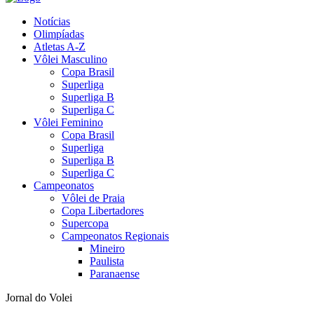
Notícias
Olimpíadas
Atletas A-Z
Vôlei Masculino
Copa Brasil
Superliga
Superliga B
Superliga C
Vôlei Feminino
Copa Brasil
Superliga
Superliga B
Superliga C
Campeonatos
Vôlei de Praia
Copa Libertadores
Supercopa
Campeonatos Regionais
Mineiro
Paulista
Paranaense
Jornal do Volei