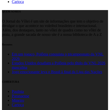
Carioca
QUEM SOMOS
O Jornal do Vôlei é um site de informações que tem o objetivo de
divulgar o que acontece no voleibol brasileiro e internacional.
Além, dos destaques, tanto no vôlei de quadra como no vôlei de
praia, a grande sacada de nosso site é a nossa biblioteca de A a Z
Recentes
Em um jogaço, Polônia conquista o tricampeonato da VNL
2026
Estados Unidos desafiam a Polônia pelo título da VNL 2026
masculina
Jogo emocionante leva o Brasil à final da Liga das Nações
COBERTURA
Paulista
Paranaense
Mineiro
Carioca