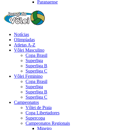
Paranaense
Notícias
Olimpíadas
Atletas A-Z
Vôlei Masculino
Copa Brasil
Superliga
Superliga B
Superliga C
Vôlei Feminino
Copa Brasil
Superliga
Superliga B
Superliga C
Campeonatos
Vôlei de Praia
Copa Libertadores
Supercopa
Campeonatos Regionais
Mineiro