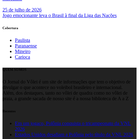
25 de julho de 2026
Jogo emocionante leva o Brasil à final da Liga das Nações
Cobertura
Paulista
Paranaense
Mineiro
Carioca
QUEM SOMOS
O Jornal do Vôlei é um site de informações que tem o objetivo de
divulgar o que acontece no voleibol brasileiro e internacional.
Além, dos destaques, tanto no vôlei de quadra como no vôlei de
praia, a grande sacada de nosso site é a nossa biblioteca de A a Z
Recentes
Em um jogaço, Polônia conquista o tricampeonato da VNL
2026
Estados Unidos desafiam a Polônia pelo título da VNL 2026