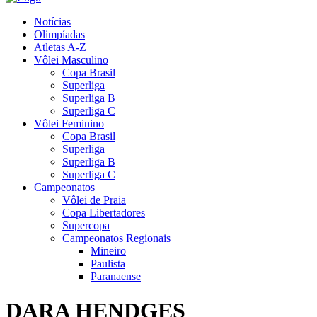
Notícias
Olimpíadas
Atletas A-Z
Vôlei Masculino
Copa Brasil
Superliga
Superliga B
Superliga C
Vôlei Feminino
Copa Brasil
Superliga
Superliga B
Superliga C
Campeonatos
Vôlei de Praia
Copa Libertadores
Supercopa
Campeonatos Regionais
Mineiro
Paulista
Paranaense
DARA HENDGES